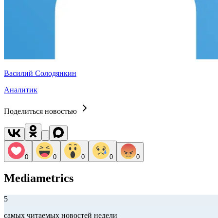
Василий Солодянкин
Аналитик
Поделиться новостью
0
0
0
0
0
Mediametrics
5
самых читаемых новостей недели