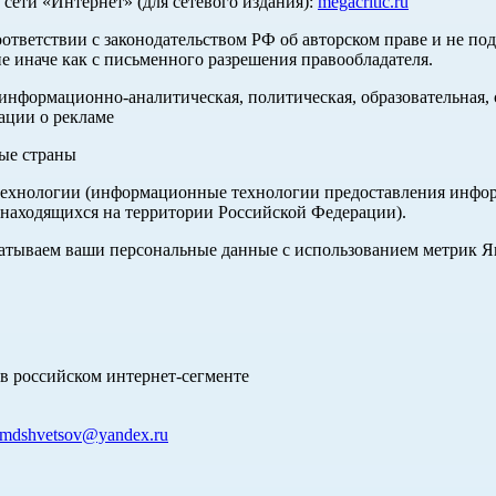
ети «Интернет» (для сетевого издания):
megacritic.ru
оответствии с законодательством РФ об авторском праве и не по
е иначе как с письменного разрешения правообладателя.
нформационно-аналитическая, политическая, образовательная, с
ации о рекламе
ные страны
хнологии (информационные технологии предоставления информа
 находящихся на территории Российской Федерации).
абатываем ваши персональные данные с использованием метрик 
в российском интернет-сегменте
mdshvetsov@yandex.ru