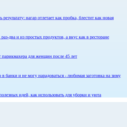
результату: нагар отлетает как пробка, блестит как новая
 раз-два и из простых продуктов, а вкус как в ресторане
ет парикмахера для женщин после 45 лет
 в банки и не могу нарадоваться - любимая заготовка на зиму
олезных идей, как использовать для уборки и уюта