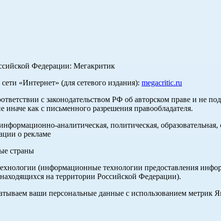
оссийской Федерации: Мегакритик
ети «Интернет» (для сетевого издания):
megacritic.ru
оответствии с законодательством РФ об авторском праве и не по
е иначе как с письменного разрешения правообладателя.
нформационно-аналитическая, политическая, образовательная, с
ации о рекламе
ные страны
хнологии (информационные технологии предоставления информа
 находящихся на территории Российской Федерации).
абатываем ваши персональные данные с использованием метрик 