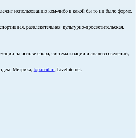
длежит использованию кем-либо в какой бы то ни было форме,
портивная, развлекательная, культурно-просветительская,
ции на основе сбора, систематизации и анализа сведений,
Яндекс Метрика,
top.mail.ru
, LiveInternet.