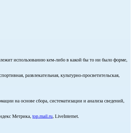
длежит использованию кем-либо в какой бы то ни было форме,
портивная, развлекательная, культурно-просветительская,
ции на основе сбора, систематизации и анализа сведений,
Яндекс Метрика,
top.mail.ru
, LiveInternet.