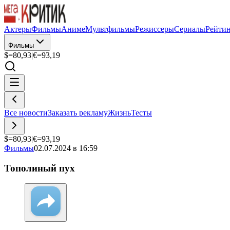
Актеры
Фильмы
Аниме
Мультфильмы
Режиссеры
Сериалы
Рейти
Фильмы
$=
80,93
|
€=
93,19
Все новости
Заказать рекламу
Жизнь
Тесты
$=
80,93
|
€=
93,19
Фильмы
02.07.2024 в 16:59
Тополиный пух