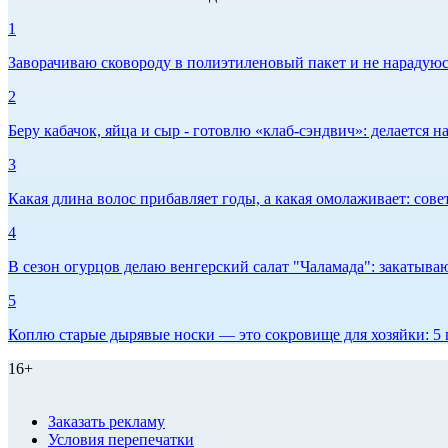
1
Заворачиваю сковороду в полиэтиленовый пакет и не нарадуюсь 
2
Беру кабачок, яйца и сыр - готовлю «клаб-сэндвич»: делается на
3
Какая длина волос прибавляет годы, а какая омолаживает: сов
4
В сезон огурцов делаю венгерский салат "Чаламада": закатываю
5
Коплю старые дырявые носки — это сокровище для хозяйки: 5 п
16+
Заказать рекламу
Условия перепечатки