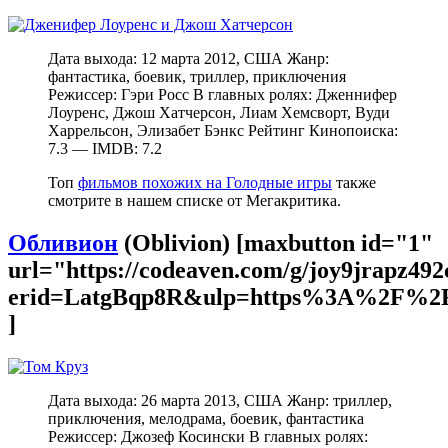
Дата выхода: 12 марта 2012, США Жанр:
фантастика, боевик, триллер, приключения
Режиссер: Гэри Росс В главных ролях: Дженнифер
Лоуренс, Джош Хатчерсон, Лиам Хемсворт, Вуди
Харрельсон, Элизабет Бэнкс Рейтинг Кинопоиска:
7.3 — IMDB: 7.2
Топ
фильмов похожих на Голодные игры
также
смотрите в нашем списке от Мегакритика.
Обливион
(Oblivion) [maxbutton id="1"
url="https://codeaven.com/g/joy9jrapz49
erid=LatgBqp8R&ulp=https%3A%2F%2F
]
Дата выхода: 26 марта 2013, США Жанр: триллер,
приключения, мелодрама, боевик, фантастика
Режиссер: Джозеф Косински В главных ролях: