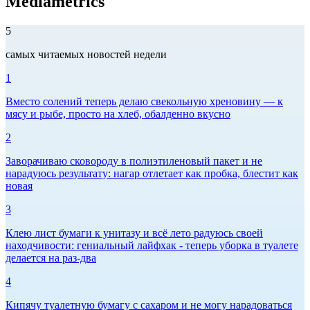
Mediametrics
5
самых читаемых новостей недели
1
Вместо солений теперь делаю свекольную хреновину — к
мясу и рыбе, просто на хлеб, обалденно вкусно
2
Заворачиваю сковороду в полиэтиленовый пакет и не
нарадуюсь результату: нагар отлетает как пробка, блестит как
новая
3
Клею лист бумаги к унитазу и всё лето радуюсь своей
находчивости: гениальный лайфхак - теперь уборка в туалете
делается на раз-два
4
Кипячу туалетную бумагу с сахаром и не могу нарадоваться