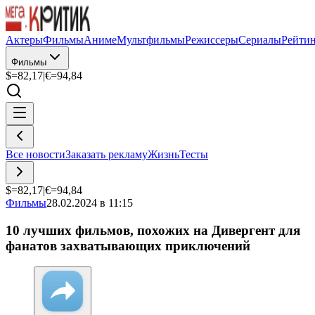
Актеры
Фильмы
Аниме
Мультфильмы
Режиссеры
Сериалы
Рейти
Фильмы
$=
82,17
|
€=
94,84
Все новости
Заказать рекламу
Жизнь
Тесты
$=
82,17
|
€=
94,84
Фильмы
28.02.2024 в 11:15
10 лучших фильмов, похожих на Дивергент для
фанатов захватывающих приключений