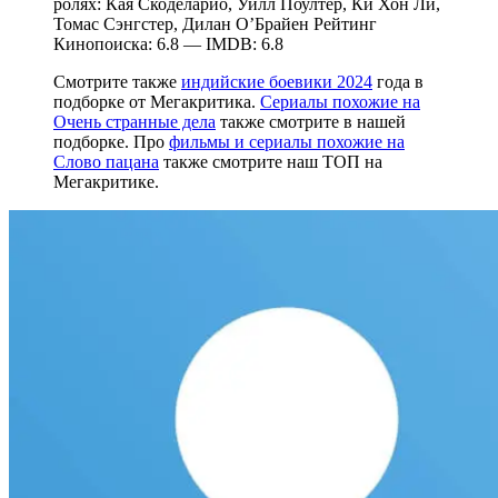
ролях: Кая Скоделарио, Уилл Поултер, Ки Хон Ли,
Томас Сэнгстер, Дилан О’Брайен Рейтинг
Кинопоиска: 6.8 — IMDB: 6.8
Смотрите также
индийские боевики 2024
года в
подборке от Мегакритика.
Сериалы похожие на
Очень странные дела
также смотрите в нашей
подборке. Про
фильмы и сериалы похожие на
Слово пацана
также смотрите наш ТОП на
Мегакритике.