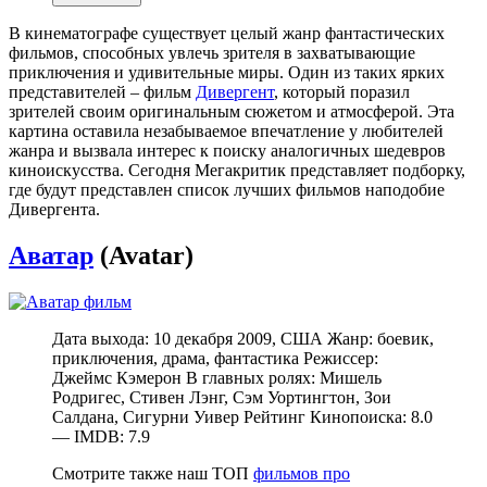
В кинематографе существует целый жанр фантастических
фильмов, способных увлечь зрителя в захватывающие
приключения и удивительные миры. Один из таких ярких
представителей – фильм
Дивергент
, который поразил
зрителей своим оригинальным сюжетом и атмосферой. Эта
картина оставила незабываемое впечатление у любителей
жанра и вызвала интерес к поиску аналогичных шедевров
киноискусства. Сегодня Мегакритик представляет подборку,
где будут представлен список лучших фильмов наподобие
Дивергента.
Аватар
(Avatar)
Дата выхода: 10 декабря 2009, США Жанр: боевик,
приключения, драма, фантастика Режиссер:
Джеймс Кэмерон В главных ролях: Мишель
Родригес, Стивен Лэнг, Сэм Уортингтон, Зои
Салдана, Сигурни Уивер Рейтинг Кинопоиска: 8.0
— IMDB: 7.9
Смотрите также наш ТОП
фильмов про