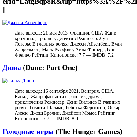
erid=LatgBqp8R&ulp=https%3A%2F%2F
]
Дата выхода: 21 мая 2013, Франция, США Жанр:
криминал, триллер, детектив Режиссер: Луи
Летерье В главных ролях: Джесси Айзенберг, Вуди
Харрельсон, Марк Руффало, Айла Фишер, Дэйв
Франко Рейтинг Кинопоиска: 7.7 — IMDB: 7.2
Дюна
(Dune: Part One)
Дата выхода: 16 сентября 2021, Венгрия, США,
Канада Жанр: фантастика, боевик, драма,
приключения Режиссер: Дени Вильнёв В главных
ролях: Тимоти Шаламе, Ребекка Фергюсон, Оскар
Айзек, Джош Бролин, Джейсон Момоа Рейтинг
Кинопоиска: 7.7 — IMDB: 8.0
Голодные игры
(The Hunger Games)