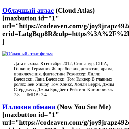
Облачный атлас
(Cloud Atlas)
[maxbutton id="1"
url="https://codeaven.com/g/joy9jrapz49
erid=LatgBqp8R&ulp=https%3A%2F%2F
]
Дата выхода: 8 сентября 2012, Сингапур, США,
Гонконг, Германия Жанр: боевик, детектив, драма,
приключения, фантастика Режиссер: Лилли
Вачовски, Лана Вачовски, Том Тыквер В главных
ролях: Бен Уишоу, Том Хэнкс, Холли Берри, Джим
Стёрджесс, Джим Бродбент Рейтинг Кинопоиска:
7.8 — IMDB: 7.4
Иллюзия обмана
(Now You See Me)
[maxbutton id="1"
url="https://codeaven.com/g/joy9jrapz49