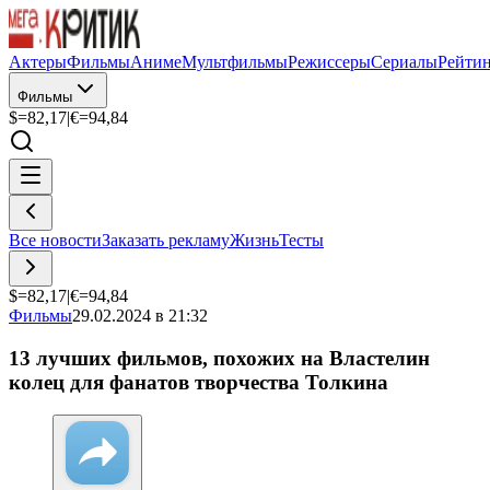
Актеры
Фильмы
Аниме
Мультфильмы
Режиссеры
Сериалы
Рейти
Фильмы
$=
82,17
|
€=
94,84
Все новости
Заказать рекламу
Жизнь
Тесты
$=
82,17
|
€=
94,84
Фильмы
29.02.2024 в 21:32
13 лучших фильмов, похожих на Властелин
колец для фанатов творчества Толкина