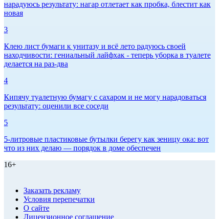
нарадуюсь результату: нагар отлетает как пробка, блестит как
новая
3
Клею лист бумаги к унитазу и всё лето радуюсь своей
находчивости: гениальный лайфхак - теперь уборка в туалете
делается на раз-два
4
Кипячу туалетную бумагу с сахаром и не могу нарадоваться
результату: оценили все соседи
5
5-литровые пластиковые бутылки берегу как зеницу ока: вот
что из них делаю — порядок в доме обеспечен
16+
Заказать рекламу
Условия перепечатки
О сайте
Лицензионное соглашение