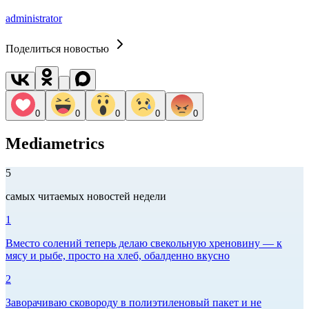
administrator
Поделиться новостью
0
0
0
0
0
Mediametrics
5
самых читаемых новостей недели
1
Вместо солений теперь делаю свекольную хреновину — к
мясу и рыбе, просто на хлеб, обалденно вкусно
2
Заворачиваю сковороду в полиэтиленовый пакет и не