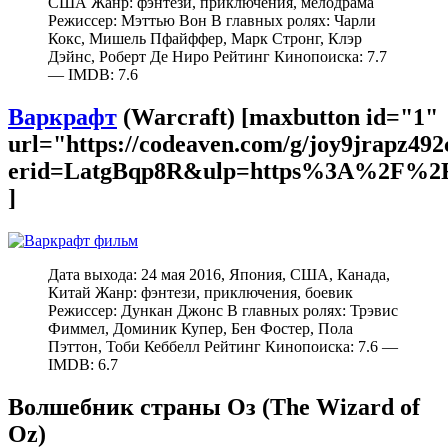
США Жанр: фэнтези, приключения, мелодрама
Режиссер: Мэттью Вон В главных ролях: Чарли
Кокс, Мишель Пфайффер, Марк Стронг, Клэр
Дэйнс, Роберт Де Ниро Рейтинг Кинопоиска: 7.7
— IMDB: 7.6
Варкрафт
(Warcraft) [maxbutton id="1"
url="https://codeaven.com/g/joy9jrapz49
erid=LatgBqp8R&ulp=https%3A%2F%2F
]
Дата выхода: 24 мая 2016, Япония, США, Канада,
Китай Жанр: фэнтези, приключения, боевик
Режиссер: Дункан Джонс В главных ролях: Трэвис
Фиммел, Доминик Купер, Бен Фостер, Пола
Пэттон, Тоби Кеббелл Рейтинг Кинопоиска: 7.6 —
IMDB: 6.7
Волшебник страны Оз (The Wizard of
Oz)