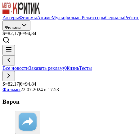
Актеры
Фильмы
Аниме
Мультфильмы
Режиссеры
Сериалы
Рейти
Фильмы
$=
82,17
|
€=
94,84
Все новости
Заказать рекламу
Жизнь
Тесты
$=
82,17
|
€=
94,84
Фильмы
22.07.2024 в 17:53
Ворон