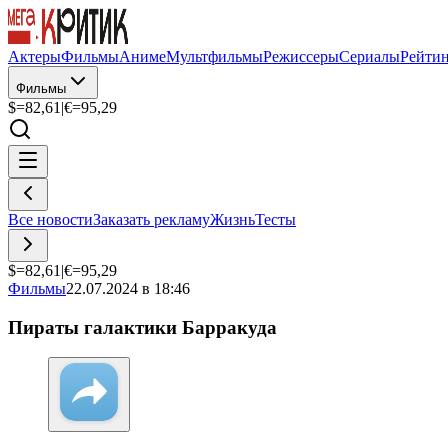
Актеры
Фильмы
Аниме
Мультфильмы
Режиссеры
Сериалы
Рейти
Фильмы
$=
82,61
|
€=
95,29
Все новости
Заказать рекламу
Жизнь
Тесты
$=
82,61
|
€=
95,29
Фильмы
22.07.2024 в 18:46
Пираты галактики Барракуда