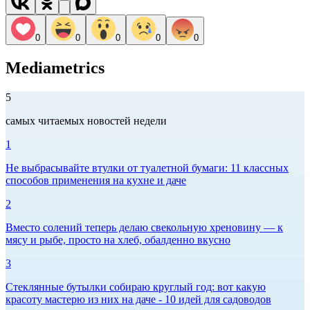
0
0
0
0
0
Mediametrics
5
самых читаемых новостей недели
1
Не выбрасывайте втулки от туалетной бумаги: 11 классных
способов применения на кухне и даче
2
Вместо солений теперь делаю свекольную хреновину — к
мясу и рыбе, просто на хлеб, обалденно вкусно
3
Стеклянные бутылки собираю круглый год: вот какую
красоту мастерю из них на даче - 10 идей для садоводов