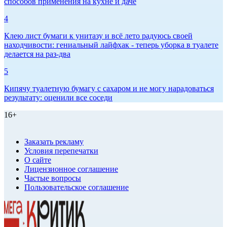
способов применения на кухне и даче
4
Клею лист бумаги к унитазу и всё лето радуюсь своей
находчивости: гениальный лайфхак - теперь уборка в туалете
делается на раз-два
5
Кипячу туалетную бумагу с сахаром и не могу нарадоваться
результату: оценили все соседи
16+
Заказать рекламу
Условия перепечатки
О сайте
Лицензионное соглашение
Частые вопросы
Пользовательское соглашение