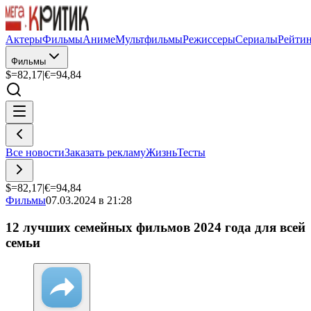
Актеры
Фильмы
Аниме
Мультфильмы
Режиссеры
Сериалы
Рейти
Фильмы
$=
82,17
|
€=
94,84
Все новости
Заказать рекламу
Жизнь
Тесты
$=
82,17
|
€=
94,84
Фильмы
07.03.2024 в 21:28
12 лучших семейных фильмов 2024 года для всей
семьи