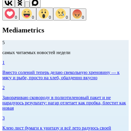
0
0
0
0
0
Mediametrics
5
самых читаемых новостей недели
1
Вместо солений теперь делаю свекольную хреновину — к
мясу и рыбе, просто на хлеб, обалденно вкусно
2
Заворачиваю сковороду в полиэтиленовый пакет и не
нарадуюсь результату: нагар отлетает как пробка, блестит как
новая
3
Клею лист бумаги к унитазу и всё лето радуюсь своей