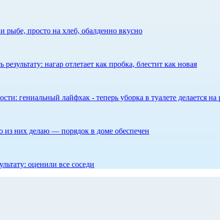
 рыбе, просто на хлеб, обалденно вкусно
результату: нагар отлетает как пробка, блестит как новая
сти: гениальный лайфхак - теперь уборка в туалете делается на 
то из них делаю — порядок в доме обеспечен
ультату: оценили все соседи