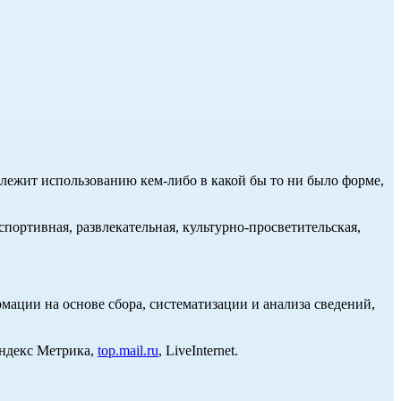
длежит использованию кем-либо в какой бы то ни было форме,
портивная, развлекательная, культурно-просветительская,
ции на основе сбора, систематизации и анализа сведений,
Яндекс Метрика,
top.mail.ru
, LiveInternet.