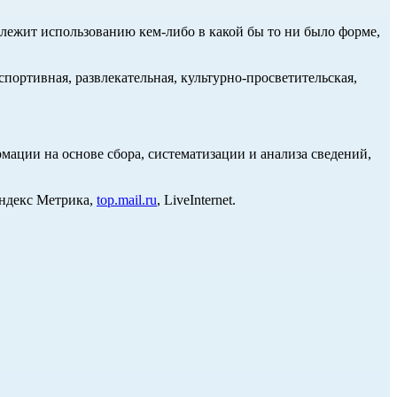
длежит использованию кем-либо в какой бы то ни было форме,
портивная, развлекательная, культурно-просветительская,
ции на основе сбора, систематизации и анализа сведений,
Яндекс Метрика,
top.mail.ru
, LiveInternet.