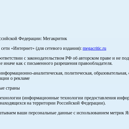
оссийской Федерации: Мегакритик
ети «Интернет» (для сетевого издания):
megacritic.ru
оответствии с законодательством РФ об авторском праве и не по
е иначе как с письменного разрешения правообладателя.
нформационно-аналитическая, политическая, образовательная, с
ации о рекламе
ные страны
хнологии (информационные технологии предоставления информа
 находящихся на территории Российской Федерации).
абатываем ваши персональные данные с использованием метрик 