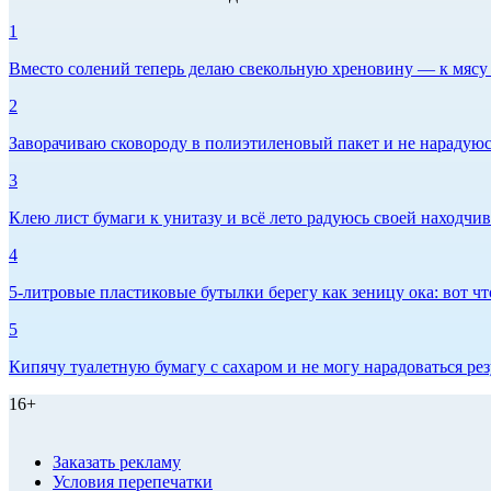
1
Вместо солений теперь делаю свекольную хреновину — к мясу и
2
Заворачиваю сковороду в полиэтиленовый пакет и не нарадуюсь 
3
Клею лист бумаги к унитазу и всё лето радуюсь своей находчиво
4
5-литровые пластиковые бутылки берегу как зеницу ока: вот ч
5
Кипячу туалетную бумагу с сахаром и не могу нарадоваться рез
16+
Заказать рекламу
Условия перепечатки