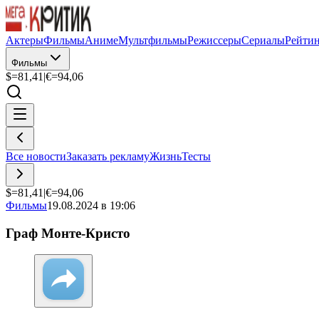
Актеры
Фильмы
Аниме
Мультфильмы
Режиссеры
Сериалы
Рейти
Фильмы
$=
81,41
|
€=
94,06
Все новости
Заказать рекламу
Жизнь
Тесты
$=
81,41
|
€=
94,06
Фильмы
19.08.2024 в 19:06
Граф Монте-Кристо