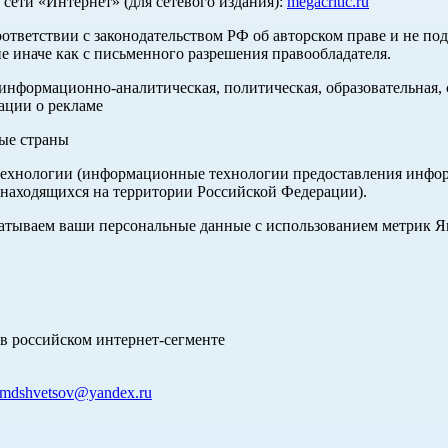
ети «Интернет» (для сетевого издания):
megacritic.ru
оответствии с законодательством РФ об авторском праве и не по
е иначе как с письменного разрешения правообладателя.
нформационно-аналитическая, политическая, образовательная, с
ации о рекламе
ные страны
хнологии (информационные технологии предоставления информа
 находящихся на территории Российской Федерации).
абатываем ваши персональные данные с использованием метрик 
в российском интернет-сегменте
mdshvetsov@yandex.ru