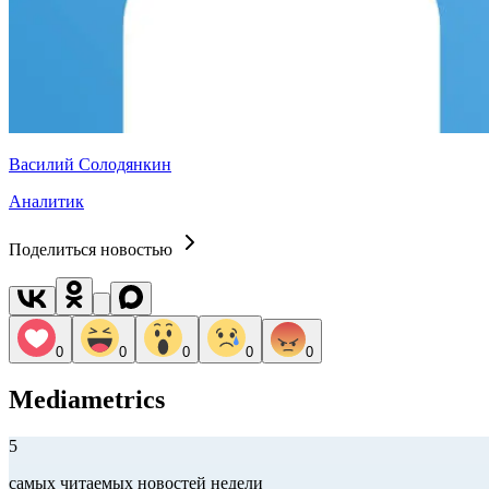
Василий Солодянкин
Аналитик
Поделиться новостью
0
0
0
0
0
Mediametrics
5
самых читаемых новостей недели