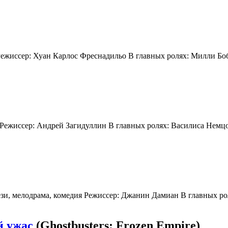
Режиссер: Хуан Карлос Фреснадильо В главных ролях: Милли Боб
и Режиссер: Андрей Загидуллин В главных ролях: Василиса Нем
ези, мелодрама, комедия Режиссер: Джанин Дамиан В главных ро
й ужас
(Ghostbusters: Frozen Empire)