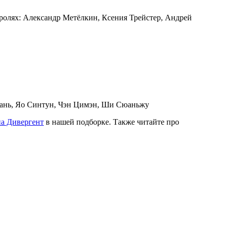
 ролях: Александр Метёлкин, Ксения Трейстер, Андрей
сюань, Яо Синтун, Чэн Цимэн, Ши Сюаньжу
а Дивергент
в нашей подборке. Также читайте про