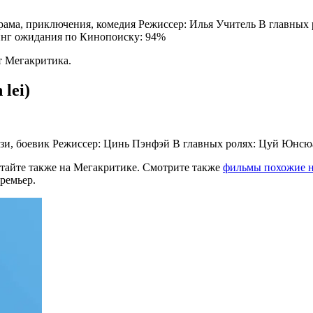
одрама, приключения, комедия Режиссер: Илья Учитель В главных
инг ожидания по Кинопоиску: 94%
т Мегакритика.
 lei)
нтези, боевик Режиссер: Цинь Пэнфэй В главных ролях: Цуй Юн
тайте также на Мегакритике. Смотрите также
фильмы похожие н
ремьер.