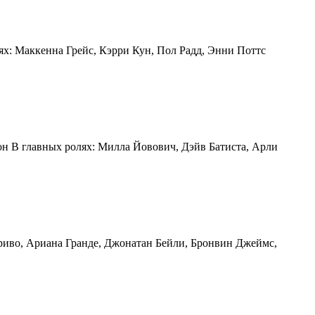
ях: Маккенна Грейс, Кэрри Кун, Пол Радд, Энни Поттс
сон В главных ролях: Милла Йовович, Дэйв Батиста, Арли
Эриво, Ариана Гранде, Джонатан Бейли, Бронвин Джеймс,