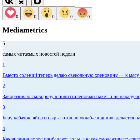
0
0
0
0
0
Mediametrics
5
самых читаемых новостей недели
1
Вместо солений теперь делаю свекольную хреновину — к мясу и
2
Заворачиваю сковороду в полиэтиленовый пакет и не нарадуюсь 
3
Беру кабачок, яйца и сыр - готовлю «клаб-сэндвич»: делается на
4
Какая длина волос прибавляет годы, а какая омолаживает: сов