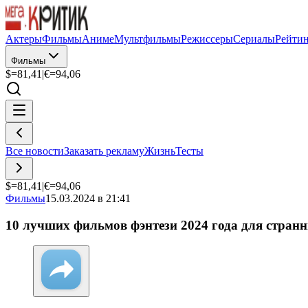
Актеры
Фильмы
Аниме
Мультфильмы
Режиссеры
Сериалы
Рейти
Фильмы
$=
81,41
|
€=
94,06
Все новости
Заказать рекламу
Жизнь
Тесты
$=
81,41
|
€=
94,06
Фильмы
15.03.2024 в 21:41
10 лучших фильмов фэнтези 2024 года для стран