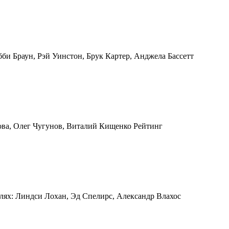
би Браун, Рэй Уинстон, Брук Картер, Анджела Бассетт
цова, Олег Чугунов, Виталий Кищенко Рейтинг
лях: Линдси Лохан, Эд Спелирс, Александр Влахос