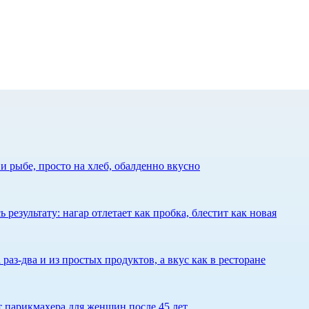
 рыбе, просто на хлеб, обалденно вкусно
результату: нагар отлетает как пробка, блестит как новая
 раз-два и из простых продуктов, а вкус как в ресторане
ет парикмахера для женщин после 45 лет