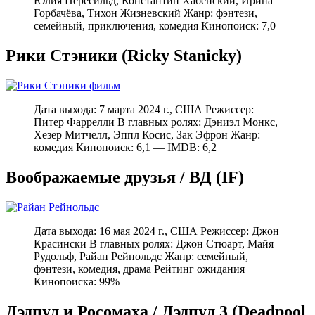
Юлия Пересильд, Константин Хабенский, Ирина
Горбачёва, Тихон Жизневский Жанр: фэнтези,
семейный, приключения, комедия Кинопоиск: 7,0
Рики Стэники (Ricky Stanicky)
Дата выхода: 7 марта 2024 г., США Режиссер:
Питер Фаррелли В главных ролях: Дэниэл Монкс,
Хезер Митчелл, Эппл Косис, Зак Эфрон Жанр:
комедия Кинопоиск: 6,1 — IMDB: 6,2
Воображаемые друзья / ВД (IF)
Дата выхода: 16 мая 2024 г., США Режиссер: Джон
Красински В главных ролях: Джон Стюарт, Майя
Рудольф, Райан Рейнольдс Жанр: семейный,
фэнтези, комедия, драма Рейтинг ожидания
Кинопоиска: 99%
Дэдпул и Росомаха / Дэдпул 3 (Deadpool