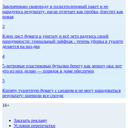
Заворачиваю сковороду в полиэтиленовый пакет и не
нарадуюсь результату: нагар отлетает как пробка, блестит как
новая
3
Клею лист бумаги к унитазу и всё лето радуюсь своей
находчивости: гениальный лайфхак - теперь уборка в туалете
делается на раз-два
4
5-литровые пластиковые бутылки берегу как зеницу ока: вот
что из них делаю — порядок в доме обеспечен
5
Кипячу туалетную бумагу с сахаром и не могу нарадоваться
результату: оценили все соседи
16+
Заказать рекламу
Условия перепечатки