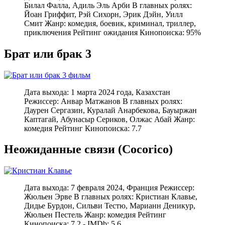
Билал Фалла, Адиль Эль Арби В главных ролях:
Йоан Гриффит, Рэй Сихорн, Эрик Дэйн, Уилл
Смит Жанр: комедия, боевик, криминал, триллер,
приключения Рейтинг ожидания Кинопоиска: 95%
Брат или брак 3
Дата выхода: 1 марта 2024 года, Казахстан
Режиссер: Анвар Матжанов В главных ролях:
Даурен Сергазин, Куралай Анарбекова, Бауыржан
Каптагай, Абунасыр Сериков, Олжас Абай Жанр:
комедия Рейтинг Кинопоиска: 7.7
Неожиданные связи (Cocorico)
Дата выхода: 7 февраля 2024, Франция Режиссер:
Жюльен Эрве В главных ролях: Кристиан Клавье,
Дидье Бурдон, Сильви Тестю, Марианн Деникур,
Жюльен Пестель Жанр: комедия Рейтинг
Кинопоиска: 7.2 - IMDb: 5.6