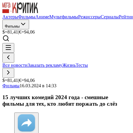
Актеры
Фильмы
Аниме
Мультфильмы
Режиссеры
Сериалы
Рейти
Фильмы
$=
81,41
|
€=
94,06
Все новости
Заказать рекламу
Жизнь
Тесты
$=
81,41
|
€=
94,06
Фильмы
16.03.2024 в 14:33
15 лучших комедий 2024 года - смешные
фильмы для тех, кто любит поржать до слёз