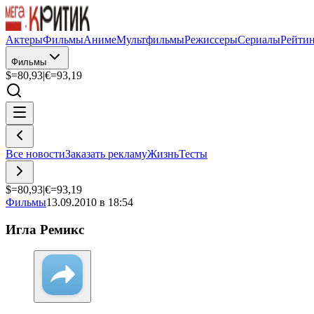
Актеры
Фильмы
Аниме
Мультфильмы
Режиссеры
Сериалы
Рейти
Фильмы
$=
80,93
|
€=
93,19
Все новости
Заказать рекламу
Жизнь
Тесты
$=
80,93
|
€=
93,19
Фильмы
13.09.2010 в 18:54
Игла Ремикс