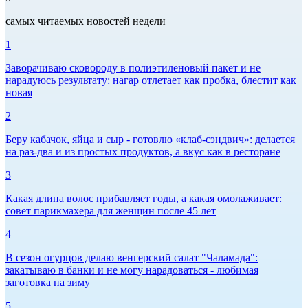
самых читаемых новостей недели
1
Заворачиваю сковороду в полиэтиленовый пакет и не
нарадуюсь результату: нагар отлетает как пробка, блестит как
новая
2
Беру кабачок, яйца и сыр - готовлю «клаб-сэндвич»: делается
на раз-два и из простых продуктов, а вкус как в ресторане
3
Какая длина волос прибавляет годы, а какая омолаживает:
совет парикмахера для женщин после 45 лет
4
В сезон огурцов делаю венгерский салат "Чаламада":
закатываю в банки и не могу нарадоваться - любимая
заготовка на зиму
5