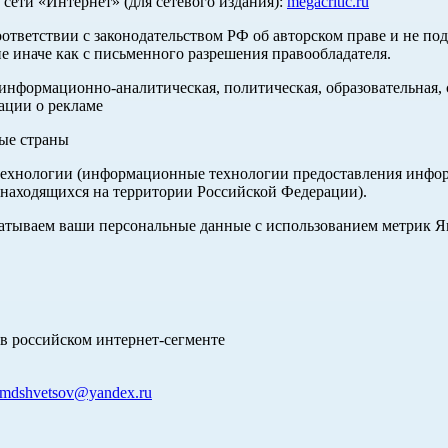
ети «Интернет» (для сетевого издания):
megacritic.ru
оответствии с законодательством РФ об авторском праве и не по
е иначе как с письменного разрешения правообладателя.
нформационно-аналитическая, политическая, образовательная, с
ации о рекламе
ные страны
хнологии (информационные технологии предоставления информа
 находящихся на территории Российской Федерации).
абатываем ваши персональные данные с использованием метрик 
в российском интернет-сегменте
mdshvetsov@yandex.ru