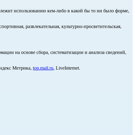
длежит использованию кем-либо в какой бы то ни было форме,
портивная, развлекательная, культурно-просветительская,
ции на основе сбора, систематизации и анализа сведений,
Яндекс Метрика,
top.mail.ru
, LiveInternet.