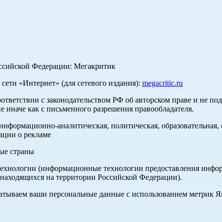
оссийской Федерации: Мегакритик
ети «Интернет» (для сетевого издания):
megacritic.ru
оответствии с законодательством РФ об авторском праве и не по
е иначе как с письменного разрешения правообладателя.
нформационно-аналитическая, политическая, образовательная, с
ации о рекламе
ные страны
хнологии (информационные технологии предоставления информа
 находящихся на территории Российской Федерации).
абатываем ваши персональные данные с использованием метрик 