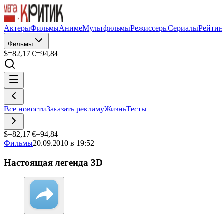
Актеры
Фильмы
Аниме
Мультфильмы
Режиссеры
Сериалы
Рейти
Фильмы
$=
82,17
|
€=
94,84
Все новости
Заказать рекламу
Жизнь
Тесты
$=
82,17
|
€=
94,84
Фильмы
20.09.2010 в 19:52
Настоящая легенда 3D