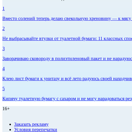
1
Вместо солений теперь делаю свекольную хреновину — к мясу и
2
Не выбрасывайте втулки от туалетной бумаги: 11 классных спо
3
Заворачиваю сковороду в полиэтиленовый пакет и не нарадуюсь 
4
Клею лист бумаги к унитазу и всё лето радуюсь своей находчиво
5
Кипячу туалетную бумагу с сахаром и не могу нарадоваться рез
16+
Заказать рекламу
Условия перепечатки