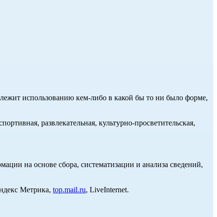
длежит использованию кем-либо в какой бы то ни было форме,
портивная, развлекательная, культурно-просветительская,
ции на основе сбора, систематизации и анализа сведений,
Яндекс Метрика,
top.mail.ru
, LiveInternet.