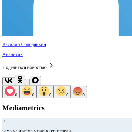
Василий Солодянкин
Аналитик
Поделиться новостью
0
0
0
0
0
Mediametrics
5
самых читаемых новостей недели