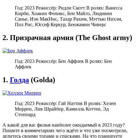
Год: 2023 Режиссёр: Ридли Скотт В ролях: Ванесса
Кирби, Хоакин Феникс, Бен Майлз, Людивин
Санье, Иэн МакНис, Тахар Рахим, Мэттью Нихэм,
Пол Рис, Юссеф Керкур, Бенжамин Чиверс
2. Призрачная армия (The Ghost army)
Год: 2023 Режиссёр: Бен Аффлек В ролях: Бен
Аффлек
1.
Голда
(Golda)
Год: 2023 Режиссёр: Гай Наттив В ролях: Хелен
Миррен, Лив Шрайбер, Камилль Коттен, Эд
Стоппард
А какой для вас фильм наиболее ожидаемый в 2023 году?
Пишите в комментариях чего ждёте и что уже посмотрели,
делитесь своими топами и списками. На что планируете