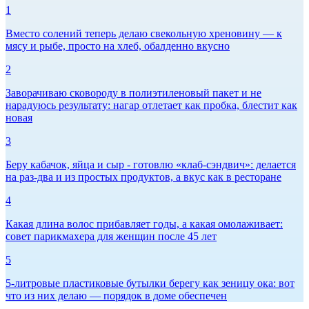
1
Вместо солений теперь делаю свекольную хреновину — к
мясу и рыбе, просто на хлеб, обалденно вкусно
2
Заворачиваю сковороду в полиэтиленовый пакет и не
нарадуюсь результату: нагар отлетает как пробка, блестит как
новая
3
Беру кабачок, яйца и сыр - готовлю «клаб-сэндвич»: делается
на раз-два и из простых продуктов, а вкус как в ресторане
4
Какая длина волос прибавляет годы, а какая омолаживает:
совет парикмахера для женщин после 45 лет
5
5-литровые пластиковые бутылки берегу как зеницу ока: вот
что из них делаю — порядок в доме обеспечен