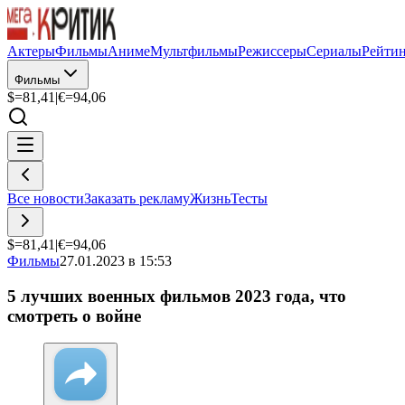
Актеры
Фильмы
Аниме
Мультфильмы
Режиссеры
Сериалы
Рейти
Фильмы
$=
81,41
|
€=
94,06
Все новости
Заказать рекламу
Жизнь
Тесты
$=
81,41
|
€=
94,06
Фильмы
27.01.2023 в 15:53
5 лучших военных фильмов 2023 года, что
смотреть о войне