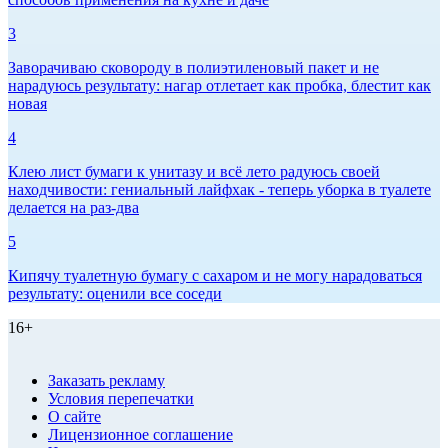
3
Заворачиваю сковороду в полиэтиленовый пакет и не
нарадуюсь результату: нагар отлетает как пробка, блестит как
новая
4
Клею лист бумаги к унитазу и всё лето радуюсь своей
находчивости: гениальный лайфхак - теперь уборка в туалете
делается на раз-два
5
Кипячу туалетную бумагу с сахаром и не могу нарадоваться
результату: оценили все соседи
16+
Заказать рекламу
Условия перепечатки
О сайте
Лицензионное соглашение