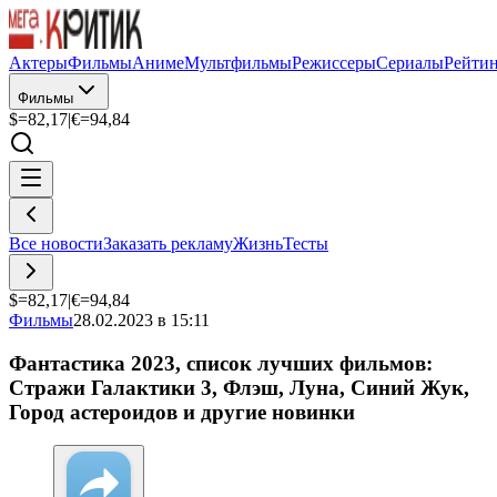
Актеры
Фильмы
Аниме
Мультфильмы
Режиссеры
Сериалы
Рейти
Фильмы
$=
82,17
|
€=
94,84
Все новости
Заказать рекламу
Жизнь
Тесты
$=
82,17
|
€=
94,84
Фильмы
28.02.2023 в 15:11
Фантастика 2023, список лучших фильмов:
Стражи Галактики 3, Флэш, Луна, Синий Жук,
Город астероидов и другие новинки