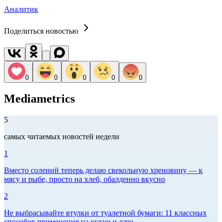
Аналитик
Поделиться новостью
0
0
0
0
0
Mediametrics
5
самых читаемых новостей недели
1
Вместо солений теперь делаю свекольную хреновину — к
мясу и рыбе, просто на хлеб, обалденно вкусно
2
Не выбрасывайте втулки от туалетной бумаги: 11 классных
способов применения на кухне и даче