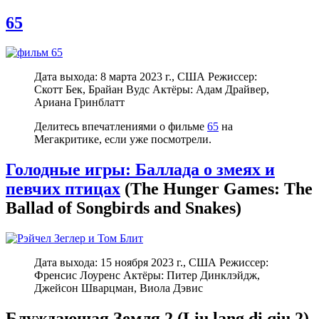
65
Дата выхода: 8 марта 2023 г., США Режиссер:
Скотт Бек, Брайан Вудс Актёры: Адам Драйвер,
Ариана Гринблатт
Делитесь впечатлениями о фильме
65
на
Мегакритике, если уже посмотрели.
Голодные игры: Баллада о змеях и
певчих птицах
(The Hunger Games: The
Ballad of Songbirds and Snakes)
Дата выхода: 15 ноября 2023 г., США Режиссер:
Френсис Лоуренс Актёры: Питер Динклэйдж,
Джейсон Шварцман, Виола Дэвис
Блуждающая Земля 2 (Liu lang di qiu 2)