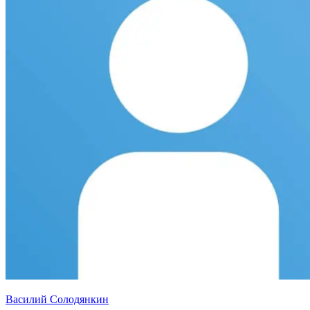
Василий Солодянкин