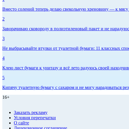
Вместо солений теперь делаю свекольную хреновину — к мясу и
2
Заворачиваю сковороду в полиэтиленовый пакет и не нарадуюсь 
3
Не выбрасывайте втулки от туалетной бумаги: 11 классных спо
4
Клею лист бумаги к унитазу и всё лето радуюсь своей находчиво
5
Кипячу туалетную бумагу с сахаром и не могу нарадоваться рез
16+
Заказать рекламу
Условия перепечатки
О сайте
Лицензионное соглашение