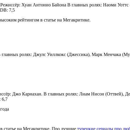
Ф) Режиссёр: Хуан Антонио Байона В главных ролях: Наоми Уоттс
DB: 7,5
высоким рейтингом в статье на Мегакритике.
 В главных ролях: Джулс Уиллкокс (Джессика), Марк Менчака (Му
жиссёр: Джо Карнахан. В главных ролях: Лиам Нисон (Оттвей), 
 6,7
года
в статье на Мегакритике. Про лучшие
турецкие сериалы про лю