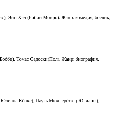
с), Энн Хэч (Робин Монро). Жанр: комедия, боевик,
Бобби), Томас Садоски(Пол). Жанр: биография,
н(Юлиана Кёпке), Пауль Мюллер(отец Юлианы),