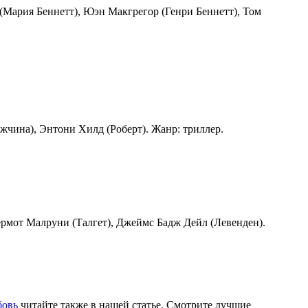
 (Мария Беннетт), Юэн Макгрегор (Генри Беннетт), Том
жчина), Энтони Хилд (Роберт). Жанр: триллер.
Дермот Малруни (Талгет), Джеймс Бадж Дейл (Левенден).
бовь
читайте также в нашей статье. Смотрите лучшие