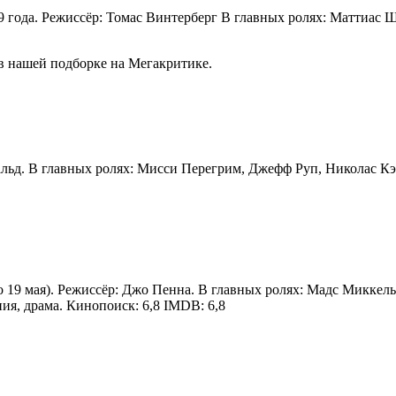
019 года. Режиссёр: Томас Винтерберг В главных ролях: Маттиас
в нашей подборке на Мегакритике.
альд. В главных ролях: Мисси Перегрим, Джефф Руп, Николас К
о 19 мая). Режиссёр: Джо Пенна. В главных ролях: Мадс Миккел
ия, драма. Кинопоиск: 6,8 IMDB: 6,8