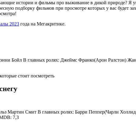
вающие истории и фильмы про выживание в дикой природе? Я уве
ную подборку фильмов при просмотре которых у вас будет захва
осмотра!
алы 2023
года на Мегакритике.
: Дэнни Бойл В главных ролях: Джеймс Франко(Арон Ралстон) Жан
 которые стоит посмотреть
снегу
Чарльз Мартин Смит В главных ролях: Барри Пеппер(Чарли Холли
IMDB: 7,3