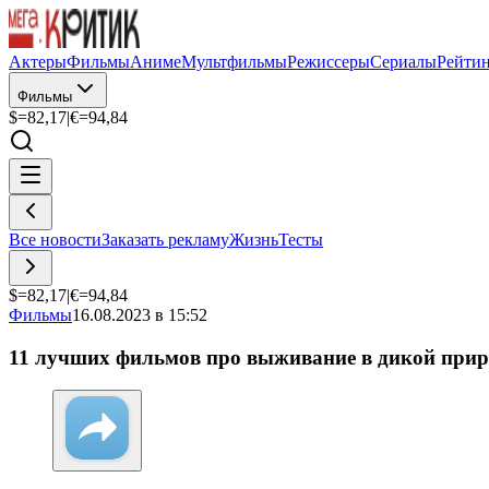
Актеры
Фильмы
Аниме
Мультфильмы
Режиссеры
Сериалы
Рейти
Фильмы
$=
82,17
|
€=
94,84
Все новости
Заказать рекламу
Жизнь
Тесты
$=
82,17
|
€=
94,84
Фильмы
16.08.2023 в 15:52
11 лучших фильмов про выживание в дикой природ