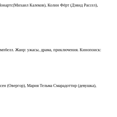
 Шонартс(Михаил Калеков), Колин Фёрт (Дэвид Рассел),
эмпбелл. Жанр: ужасы, драма, приключения. Кинопоиск:
ьсен (Овергор), Мария Тельма Смарадоттир (девушка),