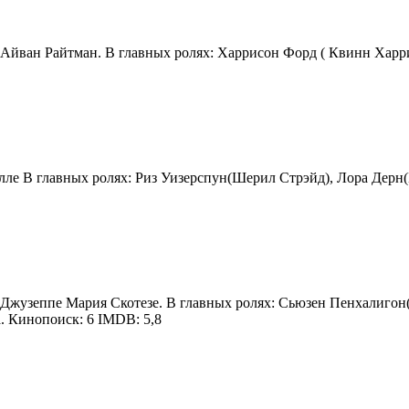
 Айван Райтман. В главных ролях: Харрисон Форд ( Квинн Харри
алле В главных ролях: Риз Уизерспун(Шерил Стрэйд), Лора Дерн(
: Джузеппе Мария Скотезе. В главных ролях: Сьюзен Пенхалиго
. Кинопоиск: 6 IMDB: 5,8