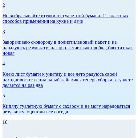
2
Не выбрасывайте втулки от туалетной бумаги: 11 классных
способов применения на кухне и даче
3
Заворачиваю сковороду в полиэтиленовый пакет и не
нарадуюсь результату: нагар отлетает как пробка, блестит как
новая
4
Клею лист бумаги к унитазу и всё лето радуюсь своей
находчивости: гениальный лайфхак - теперь уборка в туалете
делается на раз-два
5
Кипячу туалетную бумагу с сахаром и не могу нарадоваться
результату: оценили все соседи
16+