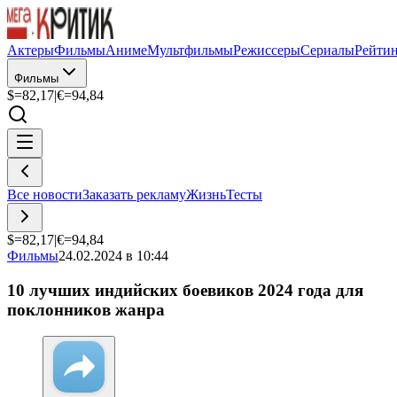
Актеры
Фильмы
Аниме
Мультфильмы
Режиссеры
Сериалы
Рейти
Фильмы
$=
82,17
|
€=
94,84
Все новости
Заказать рекламу
Жизнь
Тесты
$=
82,17
|
€=
94,84
Фильмы
24.02.2024 в 10:44
10 лучших индийских боевиков 2024 года для
поклонников жанра