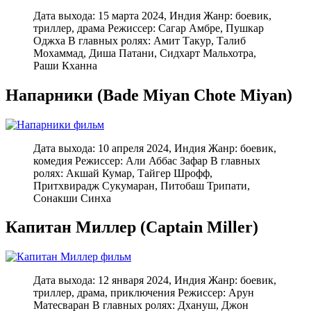
Дата выхода: 15 марта 2024, Индия Жанр: боевик,
триллер, драма Режиссер: Сагар Амбре, Пушкар
Оджха В главных ролях: Амит Такур, Талиб
Мохаммад, Диша Патани, Сидхарт Мальхотра,
Раши Кханна
Напарники (Bade Miyan Chote Miyan)
Дата выхода: 10 апреля 2024, Индия Жанр: боевик,
комедия Режиссер: Али Аббас Зафар В главных
ролях: Акшай Кумар, Тайгер Шрофф,
Притхвирадж Сукумаран, Питобаш Трипати,
Сонакши Синха
Капитан Миллер (Captain Miller)
Дата выхода: 12 января 2024, Индия Жанр: боевик,
триллер, драма, приключения Режиссер: Арун
Матесваран В главных ролях: Дхануш, Джон