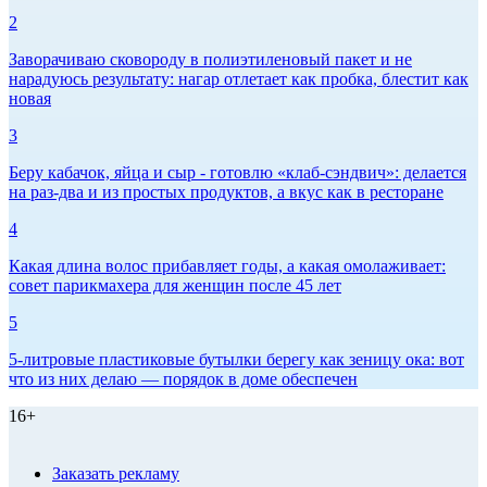
2
Заворачиваю сковороду в полиэтиленовый пакет и не
нарадуюсь результату: нагар отлетает как пробка, блестит как
новая
3
Беру кабачок, яйца и сыр - готовлю «клаб-сэндвич»: делается
на раз-два и из простых продуктов, а вкус как в ресторане
4
Какая длина волос прибавляет годы, а какая омолаживает:
совет парикмахера для женщин после 45 лет
5
5-литровые пластиковые бутылки берегу как зеницу ока: вот
что из них делаю — порядок в доме обеспечен
16+
Заказать рекламу