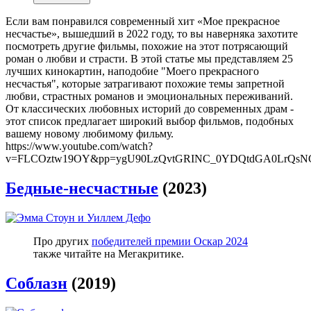
Если вам понравился современный хит «Мое прекрасное
несчастье», вышедший в 2022 году, то вы наверняка захотите
посмотреть другие фильмы, похожие на этот потрясающий
роман о любви и страсти. В этой статье мы представляем 25
лучших кинокартин, наподобие "Моего прекрасного
несчастья", которые затрагивают похожие темы запретной
любви, страстных романов и эмоциональных переживаний.
От классических любовных историй до современных драм -
этот список предлагает широкий выбор фильмов, подобных
вашему новому любимому фильму.
https://www.youtube.com/watch?
v=FLCOztw19OY&pp=ygU90LzQvtGRINC_0YDQtdGA0LrQs
Бедные-несчастные
(2023)
Про других
победителей премии Оскар 2024
также читайте на Мегакритике.
Соблазн
(2019)