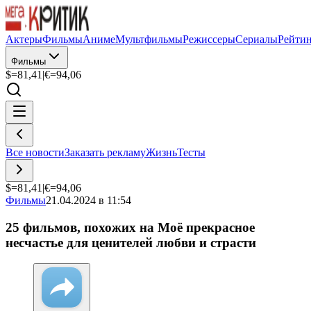
Актеры
Фильмы
Аниме
Мультфильмы
Режиссеры
Сериалы
Рейти
Фильмы
$=
81,41
|
€=
94,06
Все новости
Заказать рекламу
Жизнь
Тесты
$=
81,41
|
€=
94,06
Фильмы
21.04.2024 в 11:54
25 фильмов, похожих на Моё прекрасное
несчастье для ценителей любви и страсти