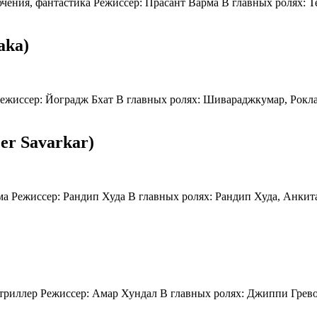
ючения, фантастика Режиссер: Прасант Варма В главных ролях:
aka)
а Режиссер: Йоградж Бхат В главных ролях: Шивараджкумар, Рок
er Savarkar)
ама Режиссер: Рандип Худа В главных ролях: Рандип Худа, Анк
, триллер Режиссер: Амар Хундал В главных ролях: Джиппи Гре