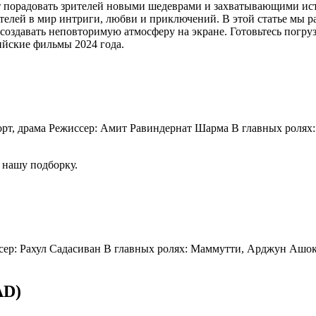
т порадовать зрителей новыми шедеврами и захватывающими ист
елей в мир интриги, любви и приключений. В этой статье мы р
 создавать неповторимую атмосферу на экране. Готовьтесь погру
ийские фильмы 2024 года.
спорт, драма Режиcсер: Амит Равиндернат Шарма В главных роля
 нашу подборку.
сер: Рахул Садасиван В главных ролях: Маммутти, Арджун Ашок
AD)