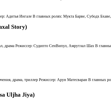
сер: Адитья Ингале В главных ролях: Мукта Барве, Субодх Бхав
xal Story)
ал, драма Режиссер: Судипто СенВипул, Амрутлал Шах В главны
лючения, драма, триллер Режиссер: Арун Матесваран В главных 
a Uljha Jiya)