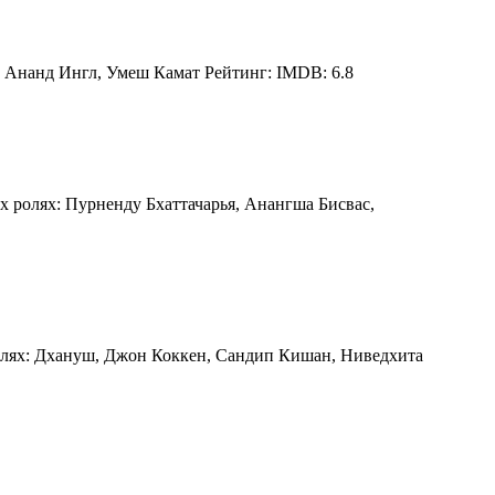
е, Ананд Ингл, Умеш Камат Рейтинг: IMDB: 6.8
х ролях: Пурненду Бхаттачарья, Анангша Бисвас,
ролях: Дхануш, Джон Коккен, Сандип Кишан, Ниведхита