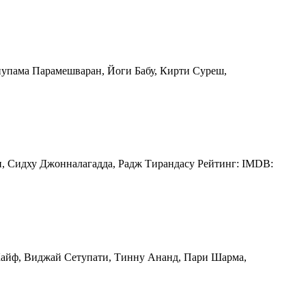
Анупама Парамешваран, Йоги Бабу, Кирти Суреш,
н, Сидху Джонналагадда, Радж Тирандасу Рейтинг: IMDB:
а Кайф, Виджай Сетупати, Тинну Ананд, Пари Шарма,