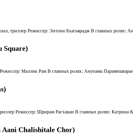
инал, триллер Режиссер: Энтони Бхагьярадж В главных ролях: 
u Square)
ма Режиссер: Маллик Рам В главных ролях: Анупама Парамешвара
s)
, триллер Режиссер: Шрирам Рагхаван В главных ролях: Катрин
ani Chalishitale Chor)