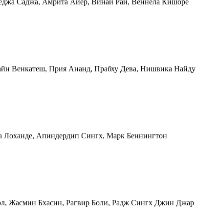
 Теджа Саджа, Амрита Айер, Винай Рай, Веннела Кишоре
лайн Венкатеш, Прия Ананд, Прабху Дева, Нишвика Найду
ита Лоханде, Апиндердип Сингх, Марк Беннингтон
вол, Жасмин Бхасин, Рагвир Боли, Радж Сингх Джин Джар