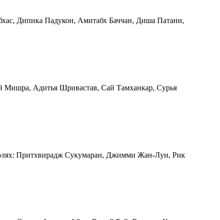
абхас, Дипика Падукон, Амитабх Баччан, Диша Патани,
ай Мишра, Адитья Шривастав, Сай Тамханкар, Сурья
ролях: Притхвирадж Сукумаран, Джимми Жан-Луи, Рик