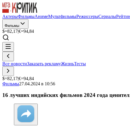
Актеры
Фильмы
Аниме
Мультфильмы
Режиссеры
Сериалы
Рейти
Фильмы
$=
82,17
|
€=
94,84
Все новости
Заказать рекламу
Жизнь
Тесты
$=
82,17
|
€=
94,84
Фильмы
27.04.2024 в 10:56
16 лучших индийских фильмов 2024 года цените