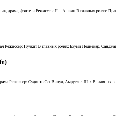
евик, драма, фэнтези Режиcсер: Наг Ашвин В главных ролях: Пр
инал Режиcсер: Пулкит В главных ролях: Бхуми Педнекар, Сандж
fe)
, драма Режиссер: Судипто СенВипул, Амрутлал Шах В главных 