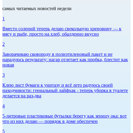
самых читаемых новостей недели
1
Вместо солений теперь делаю свекольную хреновину — к
мясу и рыбе, просто на хлеб, обалденно вкусно
2
Заворачиваю сковороду в полиэтиленовый пакет и не
нарадуюсь результату: нагар отлетает как пробка, блестит как
новая
3
Клею лист бумаги к унитазу и всё лето радуюсь своей
находчивости: гениальный лайфхак - теперь уборка в туалете
делается на раз-два
4
5-литровые пластиковые бутылки берегу как зеницу ока: вот
что из них делаю — порядок в доме обеспечен
5