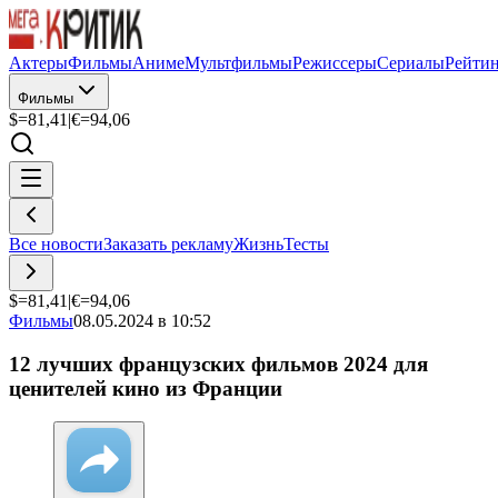
Актеры
Фильмы
Аниме
Мультфильмы
Режиссеры
Сериалы
Рейти
Фильмы
$=
81,41
|
€=
94,06
Все новости
Заказать рекламу
Жизнь
Тесты
$=
81,41
|
€=
94,06
Фильмы
08.05.2024 в 10:52
12 лучших французских фильмов 2024 для
ценителей кино из Франции