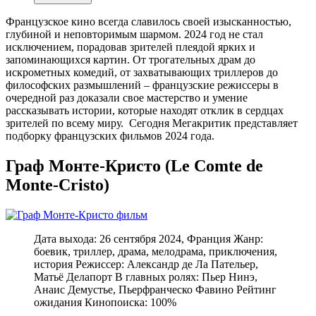
Французское кино всегда славилось своей изысканностью,
глубиной и неповторимым шармом. 2024 год не стал
исключением, порадовав зрителей плеядой ярких и
запоминающихся картин. От трогательных драм до
искрометных комедий, от захватывающих триллеров до
философских размышлений – французские режиссеры в
очередной раз доказали свое мастерство и умение
рассказывать истории, которые находят отклик в сердцах
зрителей по всему миру. Сегодня Мегакритик представляет
подборку французских фильмов 2024 года.
Граф Монте-Кристо (Le Comte de
Monte-Cristo)
Дата выхода: 26 сентября 2024, Франция Жанр:
боевик, триллер, драма, мелодрама, приключения,
история Режиссер: Александр де Ла Пательер,
Матьё Делапорт В главных ролях: Пьер Нинэ,
Анаис Демустье, Пьерфранческо Фавино Рейтинг
ожидания Кинопоиска: 100%