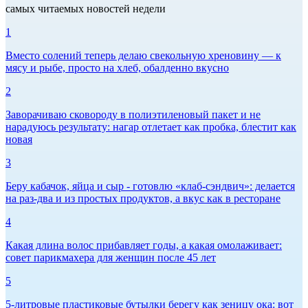
самых читаемых новостей недели
1
Вместо солений теперь делаю свекольную хреновину — к
мясу и рыбе, просто на хлеб, обалденно вкусно
2
Заворачиваю сковороду в полиэтиленовый пакет и не
нарадуюсь результату: нагар отлетает как пробка, блестит как
новая
3
Беру кабачок, яйца и сыр - готовлю «клаб-сэндвич»: делается
на раз-два и из простых продуктов, а вкус как в ресторане
4
Какая длина волос прибавляет годы, а какая омолаживает:
совет парикмахера для женщин после 45 лет
5
5-литровые пластиковые бутылки берегу как зеницу ока: вот