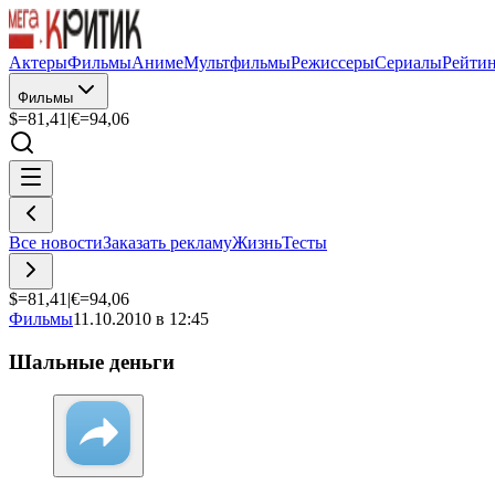
Актеры
Фильмы
Аниме
Мультфильмы
Режиссеры
Сериалы
Рейти
Фильмы
$=
81,41
|
€=
94,06
Все новости
Заказать рекламу
Жизнь
Тесты
$=
81,41
|
€=
94,06
Фильмы
11.10.2010 в 12:45
Шальные деньги