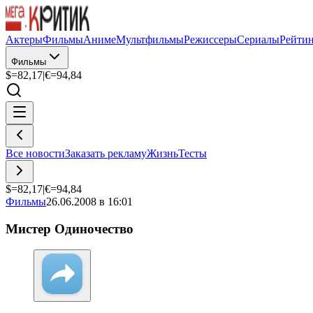
Актеры
Фильмы
Аниме
Мультфильмы
Режиссеры
Сериалы
Рейти
Фильмы
$=
82,17
|
€=
94,84
Все новости
Заказать рекламу
Жизнь
Тесты
$=
82,17
|
€=
94,84
Фильмы
26.06.2008 в 16:01
Мистер Одиночество