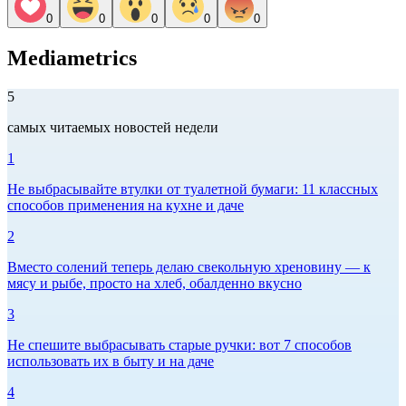
0
0
0
0
0
Mediametrics
5
самых читаемых новостей недели
1
Не выбрасывайте втулки от туалетной бумаги: 11 классных
способов применения на кухне и даче
2
Вместо солений теперь делаю свекольную хреновину — к
мясу и рыбе, просто на хлеб, обалденно вкусно
3
Не спешите выбрасывать старые ручки: вот 7 способов
использовать их в быту и на даче
4