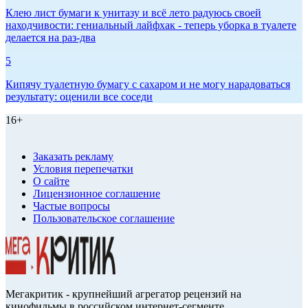
Клею лист бумаги к унитазу и всё лето радуюсь своей
находчивости: гениальный лайфхак - теперь уборка в туалете
делается на раз-два
5
Кипячу туалетную бумагу с сахаром и не могу нарадоваться
результату: оценили все соседи
16+
Заказать рекламу
Условия перепечатки
О сайте
Лицензионное соглашение
Частые вопросы
Пользовательское соглашение
Мегакритик - крупнейший агрегатор рецензий на
кинофильмы в российском интернет-сегменте