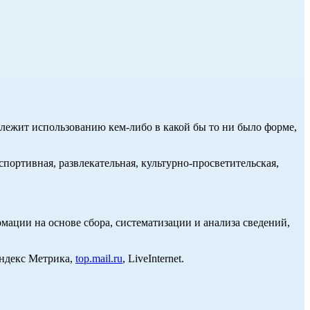
длежит использованию кем-либо в какой бы то ни было форме,
портивная, развлекательная, культурно-просветительская,
ции на основе сбора, систематизации и анализа сведений,
Яндекс Метрика,
top.mail.ru
, LiveInternet.