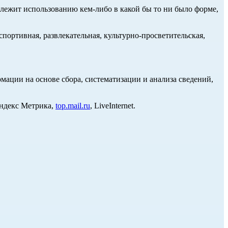
длежит использованию кем-либо в какой бы то ни было форме,
портивная, развлекательная, культурно-просветительская,
ции на основе сбора, систематизации и анализа сведений,
Яндекс Метрика,
top.mail.ru
, LiveInternet.