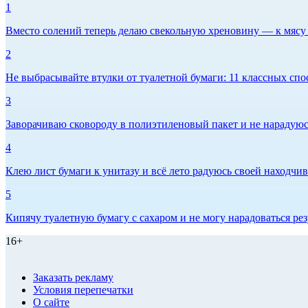
1
Вместо солений теперь делаю свекольную хреновину — к мясу и
2
Не выбрасывайте втулки от туалетной бумаги: 11 классных спо
3
Заворачиваю сковороду в полиэтиленовый пакет и не нарадуюсь 
4
Клею лист бумаги к унитазу и всё лето радуюсь своей находчиво
5
Кипячу туалетную бумагу с сахаром и не могу нарадоваться рез
16+
Заказать рекламу
Условия перепечатки
О сайте