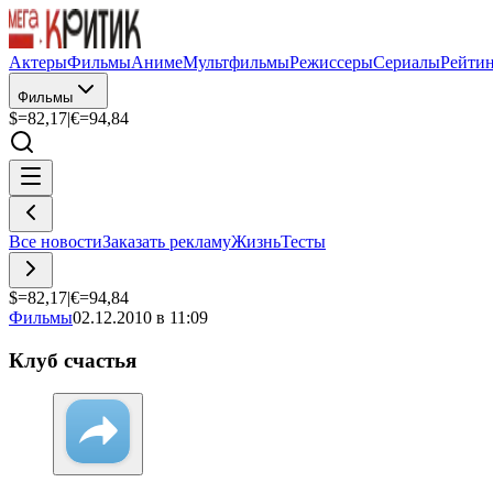
Актеры
Фильмы
Аниме
Мультфильмы
Режиссеры
Сериалы
Рейти
Фильмы
$=
82,17
|
€=
94,84
Все новости
Заказать рекламу
Жизнь
Тесты
$=
82,17
|
€=
94,84
Фильмы
02.12.2010 в 11:09
Клуб счастья