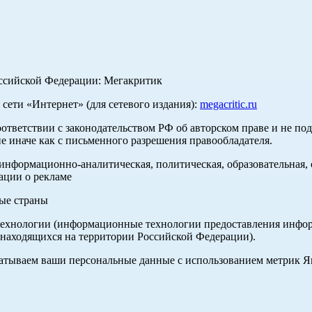
оссийской Федерации: Мегакритик
ети «Интернет» (для сетевого издания):
megacritic.ru
оответствии с законодательством РФ об авторском праве и не по
е иначе как с письменного разрешения правообладателя.
нформационно-аналитическая, политическая, образовательная, с
ации о рекламе
ные страны
хнологии (информационные технологии предоставления информа
 находящихся на территории Российской Федерации).
абатываем ваши персональные данные с использованием метрик 