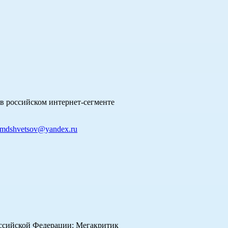
в российском интернет-сегменте
mdshvetsov@yandex.ru
оссийской Федерации: Мегакритик