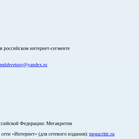
в российском интернет-сегменте
mdshvetsov@yandex.ru
оссийской Федерации: Мегакритик
ети «Интернет» (для сетевого издания):
megacritic.ru