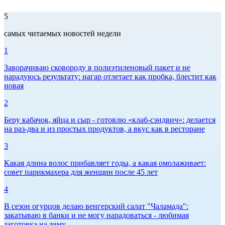
5
самых читаемых новостей недели
1
Заворачиваю сковороду в полиэтиленовый пакет и не
нарадуюсь результату: нагар отлетает как пробка, блестит как
новая
2
Беру кабачок, яйца и сыр - готовлю «клаб-сэндвич»: делается
на раз-два и из простых продуктов, а вкус как в ресторане
3
Какая длина волос прибавляет годы, а какая омолаживает:
совет парикмахера для женщин после 45 лет
4
В сезон огурцов делаю венгерский салат "Чаламада":
закатываю в банки и не могу нарадоваться - любимая
заготовка на зиму