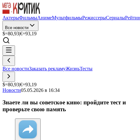
Актеры
Фильмы
Аниме
Мультфильмы
Режиссеры
Сериалы
Рейти
Все новости
$=
80,93
|
€=
93,19
Все новости
Заказать рекламу
Жизнь
Тесты
$=
80,93
|
€=
93,19
Новости
05.05.2026 в 16:34
Знаете ли вы советское кино: пройдите тест и
проверьте свою память