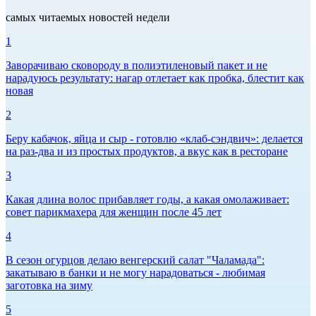
самых читаемых новостей недели
1
Заворачиваю сковороду в полиэтиленовый пакет и не
нарадуюсь результату: нагар отлетает как пробка, блестит как
новая
2
Беру кабачок, яйца и сыр - готовлю «клаб-сэндвич»: делается
на раз-два и из простых продуктов, а вкус как в ресторане
3
Какая длина волос прибавляет годы, а какая омолаживает:
совет парикмахера для женщин после 45 лет
4
В сезон огурцов делаю венгерский салат "Чаламада":
закатываю в банки и не могу нарадоваться - любимая
заготовка на зиму
5