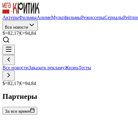
Актеры
Фильмы
Аниме
Мультфильмы
Режиссеры
Сериалы
Рейти
Все новости
$=
82,17
|
€=
94,84
Все новости
Заказать рекламу
Жизнь
Тесты
$=
82,17
|
€=
94,84
Партнеры
За все время