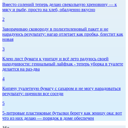
Вместо солений теперь делаю свекольную хреновину — к
мясу и рыбе, просто на хлеб, обалденно вкусно
2
Заворачиваю сковороду в полиэтиленовый пакет и не
нарадуюсь результату: нагар отлетает как пробка, блестит как
новая
3
Клею лист бумаги к унитазу и всё лето радуюсь своей
находчивости: гениальный лайфхак - теперь уборка в туалете
делается на раз-два
4
Кипячу туалетную бумагу с сахаром и не могу нарадоваться
результату: оценили все соседи
5
5-литровые пластиковые бутылки берегу как зеницу ока: вот
что из них делаю — порядок в доме обеспечен
16+