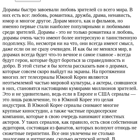
Дорамы быстро завоевали любовь зрителей со всего мира. В
них есть все: любовь, романтика, дружба, драма, ненависть,
юмор и многое другое. Дорам много, как и фильмов, но
именно первые стали наиболее популярными и любимыми
среди зрителей. Дорамы - это не только романтика и любовь,
дорамы очень часто имеют более интересную и таинственную
подоплеку. Но, несмотря ни на что, они всегда имеют смысл,
даже если он не сразу очевиден. И как бы не менялся мир, в
дорамах всегда будет что-то вечное и самое главное - всегда
будут герои, которые будут бороться за справедливость и
добро. В этой статье я бы хотела рассказать вам о дорамах,
которые совсем скоро выйдут на экраны. На протяжении
многих лет телесериалы Южной Кореи являются
неотъемлемой частью мировой культуры, а актеры, снявшиеся
в них, становятся настоящими кумирами миллионов зрителей.
Это и не удивительно, ведь если в Европе и США сериалы —
это лишь развлечение, то в Южной Корее это целая
индустрия. В Южной Корее сериалы снимают многие
крупные киностудии, а также частные продюсерские
компании, которые в свою очередь нанимают известных
актеров. У таких сериалов, как правило, есть своя собственная
аудитория, состоящая из фанатов, которых волнуют отнюдь не
сюжетные перипетии. Все они увлечены не столько
диалогами и интригами, сколько актерской игрой. В