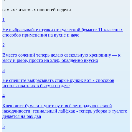
самых читаемых новостей недели
1
Не выбрасывайте втулки от туалетной бумаги: 11 классных
способов применения на кухне и даче
2
Вместо солений теперь делаю свекольную хреновину — к
мясу и рыбе, просто на хлеб, обалденно вкусно
3
Не спешите выбрасывать старые ручки: вот 7 способов
использовать их в быту и на даче
4
Клею лист бумаги к унитазу и всё лето радуюсь своей
находчивости: гениальный лайфхак - теперь уборка в туалете
делается на раз-два
5