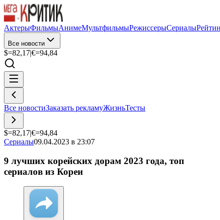
Актеры
Фильмы
Аниме
Мультфильмы
Режиссеры
Сериалы
Рейти
Все новости
$=
82,17
|
€=
94,84
Все новости
Заказать рекламу
Жизнь
Тесты
$=
82,17
|
€=
94,84
Сериалы
09.04.2023 в 23:07
9 лучших корейских дорам 2023 года, топ
сериалов из Кореи