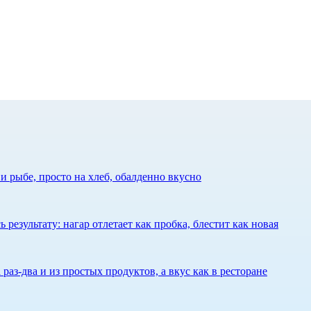
 рыбе, просто на хлеб, обалденно вкусно
результату: нагар отлетает как пробка, блестит как новая
 раз-два и из простых продуктов, а вкус как в ресторане