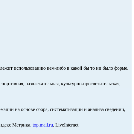
длежит использованию кем-либо в какой бы то ни было форме,
портивная, развлекательная, культурно-просветительская,
ции на основе сбора, систематизации и анализа сведений,
Яндекс Метрика,
top.mail.ru
, LiveInternet.