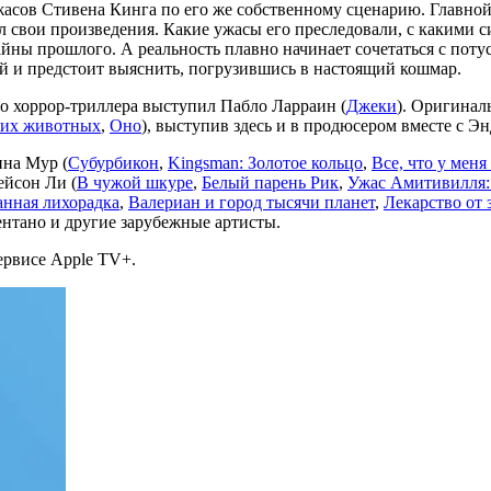
жасов Стивена Кинга по его же собственному сценарию. Главно
л свои произведения. Какие ужасы его преследовали, с какими си
айны прошлого. А реальность плавно начинает сочетаться с пот
 ей и предстоит выяснить, погрузившись в настоящий кошмар.
о хоррор-триллера выступил Пабло Ларраин (
Джеки
). Оригинал
их животных
,
Оно
), выступив здесь и в продюсером вместе с Э
нна Мур (
Субурбикон
,
Kingsman: Золотое кольцо
,
Все, что у меня
ейсон Ли (
В чужой шкуре
,
Белый парень Рик
,
Ужас Амитивилля:
нная лихорадка
,
Валериан и город тысячи планет
,
Лекарство от 
нтано и другие зарубежные артисты.
ервисе Apple TV+.