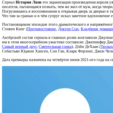
Сериал
История Лизи
это экранизация произведения короля у
писателя, пытающаяся познать, чем же жил её муж, когда твори
Погрузившись в воспоминания и открывая дверь за дверью в т
Что там за гранью и в чём супруг искал заветное вдохновение
Постановщиком эпизодов этого драматического и напряжённог
Стивен Кинг (
Противостояние
,
Доктор Сон
,
Кладбище домашн
Актёрский состав сериала в главных ролях возглавили Джулиа
им в этом многосерийном ужастике составили: Дженнифер Дж
Самый верный друг
,
Смертельная гонка
), Дэйн ДеХаан (
Тюльпа
Себастьян Юджин Хансен, Сон Ган, Кларк Ферлонг, Джон Челе
Дата премьеры назначена на четвёртое июня 2021-ого года на с