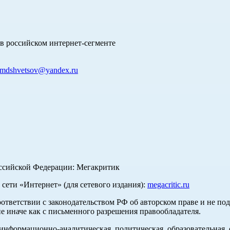
в российском интернет-сегменте
mdshvetsov@yandex.ru
оссийской Федерации: Мегакритик
ети «Интернет» (для сетевого издания):
megacritic.ru
оответствии с законодательством РФ об авторском праве и не по
е иначе как с письменного разрешения правообладателя.
нформационно-аналитическая, политическая, образовательная, с