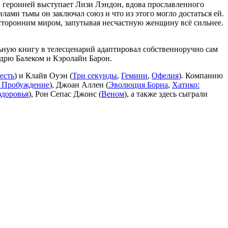
й героиней выступает Лизи Лэндон, вдова прославленного
лами тьмы он заключал союз и что из этого могло достаться ей.
усторонним миром, запутывая несчастную женщину всё сильнее.
ьную книгу в телесценарий адаптировал собственноручно сам
ндрю Балеком и Кэролайн Барон.
 есть
) и Клайв Оуэн (
Три секунды
,
Гемини
,
Офелия
). Компанию
 Пробуждение
), Джоан Аллен (
Эволюция Борна
,
Хатико:
здоровья
), Рон Сепас Джонс (
Веном
), а также здесь сыграли