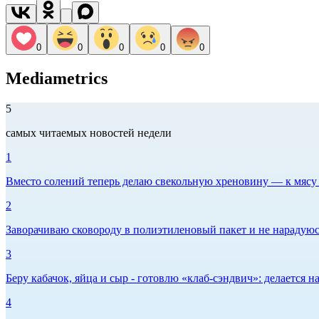
0
0
0
0
0
Mediametrics
5
самых читаемых новостей недели
1
Вместо солений теперь делаю свекольную хреновину — к мясу и
2
Заворачиваю сковороду в полиэтиленовый пакет и не нарадуюсь 
3
Беру кабачок, яйца и сыр - готовлю «клаб-сэндвич»: делается на
4