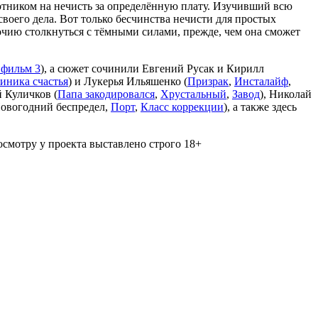
отником на нечисть за определённую плату. Изучивший всю
воего дела. Вот только бесчинства нечисти для простых
чию столкнуться с тёмными силами, прежде, чем она сможет
фильм 3
), а сюжет сочинили Евгений Русак и Кирилл
иника счастья
) и Лукерья Ильяшенко (
Призрак
,
Инсталайф
,
й Куличков (
Папа закодировался
,
Хрустальный
,
Завод
), Николай
Новогодний беспредел,
Порт
,
Класс коррекции
), а также здесь
осмотру у проекта выставлено строго 18+