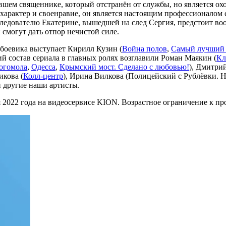
вшем священнике, который отстранён от службы, но является ох
арактер и своенравие, он является настоящим профессионалом с
едователю Екатерине, вышедшей на след Сергия, предстоит воо
 смогут дать отпор нечистой силе.
боевика выступает Кирилл Кузин (
Война полов
,
Самый лучший 
ий состав сериала в главных ролях возглавили Роман Маякин (
Кл
огомола
,
Одесса
,
Крымский мост. Сделано с любовью!
), Дмитри
икова (
Колл-центр
), Ирина Вилкова (Полицейский с Рублёвки. 
 другие наши артисты.
я 2022 года на видеосервисе KION. Возрастное ограничение к пр