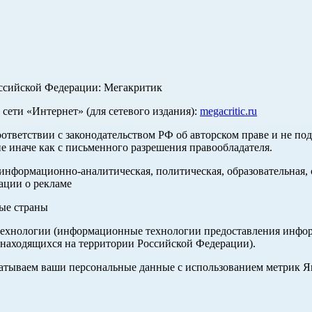
оссийской Федерации: Мегакритик
ети «Интернет» (для сетевого издания):
megacritic.ru
оответствии с законодательством РФ об авторском праве и не по
е иначе как с письменного разрешения правообладателя.
нформационно-аналитическая, политическая, образовательная, с
ации о рекламе
ные страны
хнологии (информационные технологии предоставления информа
 находящихся на территории Российской Федерации).
абатываем ваши персональные данные с использованием метрик 