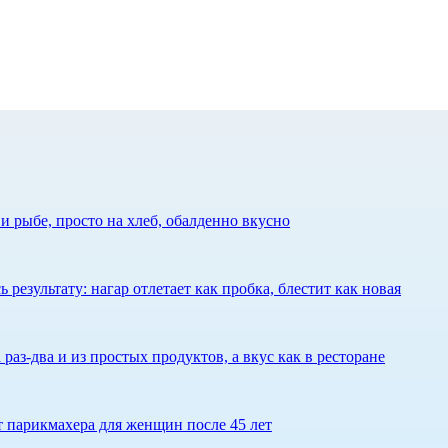
 рыбе, просто на хлеб, обалденно вкусно
результату: нагар отлетает как пробка, блестит как новая
 раз-два и из простых продуктов, а вкус как в ресторане
ет парикмахера для женщин после 45 лет