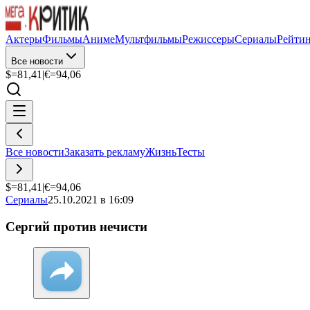
Актеры
Фильмы
Аниме
Мультфильмы
Режиссеры
Сериалы
Рейти
Все новости
$=
81,41
|
€=
94,06
Все новости
Заказать рекламу
Жизнь
Тесты
$=
81,41
|
€=
94,06
Сериалы
25.10.2021 в 16:09
Сергий против нечисти