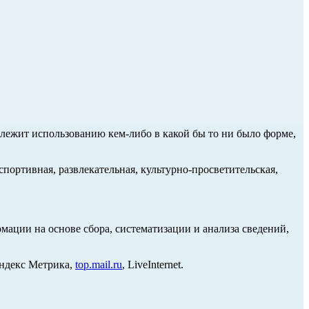
длежит использованию кем-либо в какой бы то ни было форме,
портивная, развлекательная, культурно-просветительская,
ции на основе сбора, систематизации и анализа сведений,
Яндекс Метрика,
top.mail.ru
, LiveInternet.