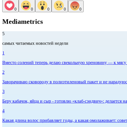
0
0
0
0
0
Mediametrics
5
самых читаемых новостей недели
1
Вместо солений теперь делаю свекольную хреновину — к мясу и
2
Заворачиваю сковороду в полиэтиленовый пакет и не нарадуюсь 
3
Беру кабачок, яйца и сыр - готовлю «клаб-сэндвич»: делается на
4
Какая длина волос прибавляет годы, а какая омолаживает: сов