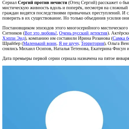
Сериал
Сергий против нечисти
(Отец Сергий) расскажет о бы
мистическую живность вдоль и поперёк, несмотря на сложный х
граждан видятся последствиями привычных преступлений. И сл
поверить в их существование. Но только объединив усилия они
Постановщиком эпизодов этого многосерийного мистического 
Ситников (
Вот это любовь!
,
Очень русский детектив
). Актёрск
Хэппи Энд
), компанию им составили Ирина Розанова (
Самка б
Шрайбер (
Маленький воин
,
Я не шучу
,
Территория
), Ольга Вен
снялись Михаил Осипов, Наталья Тетенова, Екатерина Фисун и
Дата премьеры первой серии сериала назначена на пятое январ