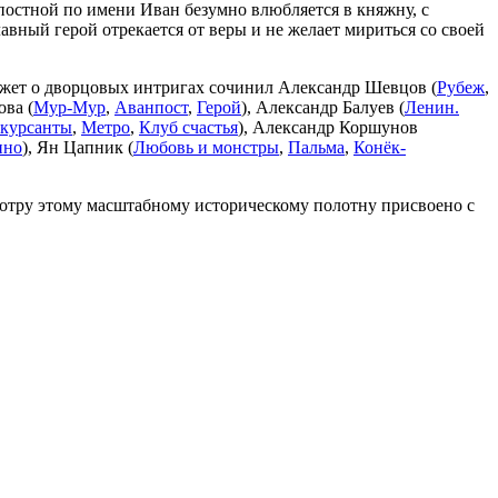
остной по имени Иван безумно влюбляется в княжну, с
вный герой отрекается от веры и не желает мириться со своей
сюжет о дворцовых интригах сочинил Александр Шевцов (
Рубеж
,
ова (
Мур-Мур
,
Аванпост
,
Герой
), Александр Балуев (
Ленин.
 курсанты
,
Метро
,
Клуб счастья
), Александр Коршунов
ино
), Ян Цапник (
Любовь и монстры
,
Пальма
,
Конёк-
смотру этому масштабному историческому полотну присвоено с