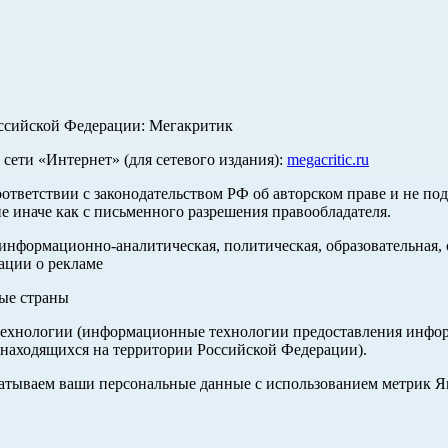
оссийской Федерации: Мегакритик
ети «Интернет» (для сетевого издания):
megacritic.ru
оответствии с законодательством РФ об авторском праве и не по
е иначе как с письменного разрешения правообладателя.
нформационно-аналитическая, политическая, образовательная, с
ации о рекламе
ные страны
хнологии (информационные технологии предоставления информа
 находящихся на территории Российской Федерации).
абатываем ваши персональные данные с использованием метрик 