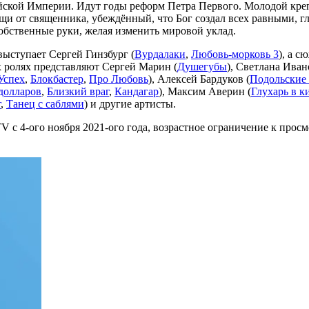
ийской Империи. Идут годы реформ Петра Первого. Молодой креп
и от священника, убеждённый, что Бог создал всех равными, гла
собственные руки, желая изменить мировой уклад.
ыступает Сергей Гинзбург (
Вурдалаки
,
Любовь-морковь 3
), а 
ых ролях представляют Сергей Марин (
Душегубы
), Светлана Иван
Успех
,
Блокбастер
,
Про Любовь
), Алексей Бардуков (
Подольские
долларов
,
Близкий враг
,
Кандагар
), Максим Аверин (
Глухарь в к
г
,
Танец с саблями
) и другие артисты.
V с 4-ого ноября 2021-ого года, возрастное ограничение к про