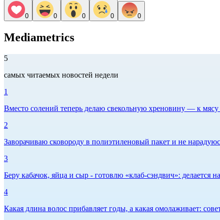
0
0
0
0
0
Mediametrics
5
самых читаемых новостей недели
1
Вместо солений теперь делаю свекольную хреновину — к мясу и
2
Заворачиваю сковороду в полиэтиленовый пакет и не нарадуюсь 
3
Беру кабачок, яйца и сыр - готовлю «клаб-сэндвич»: делается на
4
Какая длина волос прибавляет годы, а какая омолаживает: сов