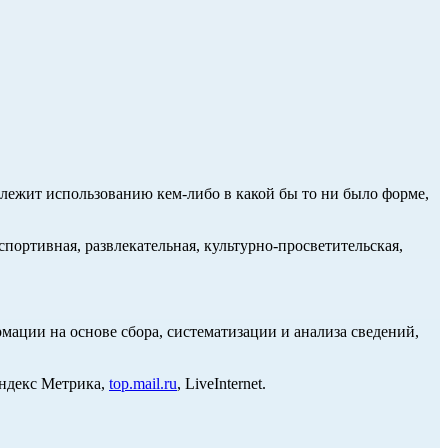
длежит использованию кем-либо в какой бы то ни было форме,
портивная, развлекательная, культурно-просветительская,
ции на основе сбора, систематизации и анализа сведений,
Яндекс Метрика,
top.mail.ru
, LiveInternet.