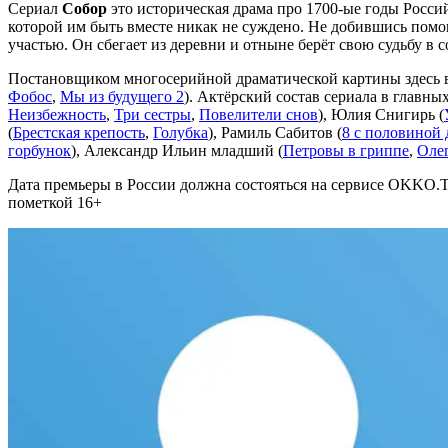
Сериал
Собор
это историческая драма про 1700-ые годы Росс
которой им быть вместе никак не суждено. Не добившись помощ
участью. Он сбегает из деревни и отныне берёт свою судьбу в 
Постановщиком многосерийной драматической картины здесь в
Фобос
,
Мы из будущего 2
). Актёрский состав сериала в главн
Неизбежность
,
Три сестры
,
Повелители снов
), Юлия Снигирь (
(
Брестская крепость
,
Голубка
), Рамиль Сабитов (
8 с половиной 
горбунок
), Александр Ильин младший (
Петровы в гриппе
,
Оле
Дата премьеры в России должна состояться на сервисе OKKO.T
пометкой 16+