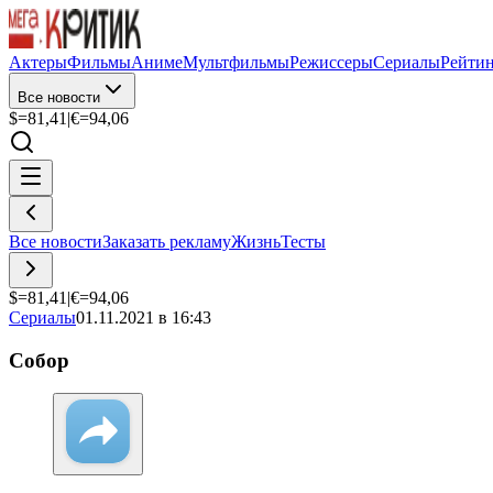
Актеры
Фильмы
Аниме
Мультфильмы
Режиссеры
Сериалы
Рейти
Все новости
$=
81,41
|
€=
94,06
Все новости
Заказать рекламу
Жизнь
Тесты
$=
81,41
|
€=
94,06
Сериалы
01.11.2021 в 16:43
Собор