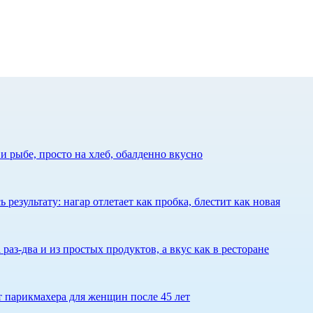
 рыбе, просто на хлеб, обалденно вкусно
результату: нагар отлетает как пробка, блестит как новая
 раз-два и из простых продуктов, а вкус как в ресторане
ет парикмахера для женщин после 45 лет