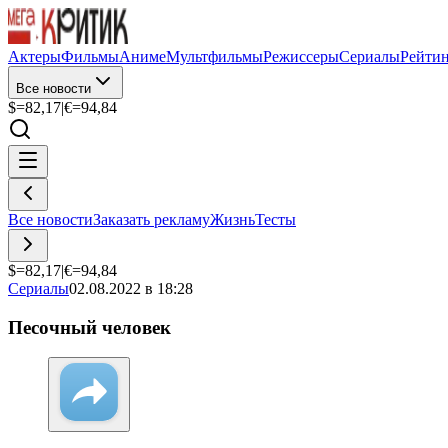
Актеры
Фильмы
Аниме
Мультфильмы
Режиссеры
Сериалы
Рейти
Все новости
$=
82,17
|
€=
94,84
Все новости
Заказать рекламу
Жизнь
Тесты
$=
82,17
|
€=
94,84
Сериалы
02.08.2022 в 18:28
Песочный человек