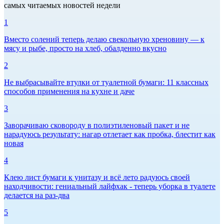
самых читаемых новостей недели
1
Вместо солений теперь делаю свекольную хреновину — к
мясу и рыбе, просто на хлеб, обалденно вкусно
2
Не выбрасывайте втулки от туалетной бумаги: 11 классных
способов применения на кухне и даче
3
Заворачиваю сковороду в полиэтиленовый пакет и не
нарадуюсь результату: нагар отлетает как пробка, блестит как
новая
4
Клею лист бумаги к унитазу и всё лето радуюсь своей
находчивости: гениальный лайфхак - теперь уборка в туалете
делается на раз-два
5