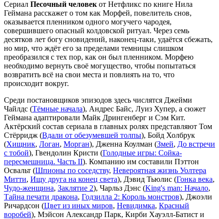
Сериал
Песочный человек
от Нетфликс по книге Нила
Геймана расскажет о том как Морфей, повелитель снов,
оказывается пленником одного могучего чародея,
совершившего опасный колдовской ритуал. Через семь
десятков лет богу сновидений, наконец-таки, удаётся сбежать,
но мир, что ждёт его за пределами темницы слишком
преобразился с тех пор, как он был пленником. Морфею
необходимо вернуть своё могущество, чтобы попытаться
возвратить всё на свои места и повлиять на то, что
происходит вокруг.
Среди постановщиков эпизодов здесь числятся Джейми
Чайлдс (
Тёмные начала
), Андрес Байс, Луиз Хупер, а сюжет
Геймана адаптировали Майк Дрингенберг и Сэм Кит.
Актёрский состав сериала в главных ролях представляют Том
Стёрридж (
Вдали от обезумевшей толпы
), Бойд Холбрук
(
Хищник
,
Логан
,
Морган
), Дженна Коулман (
Змей
,
До встречи
с тобой
), Гвендолин Кристи (
Голодные игры: Сойка-
пересмешница. Часть II
). Компанию им составили Пэттон
Освальт (
Шпионы по соседству
,
Невероятная жизнь Уолтера
Митти
,
Ищу друга на конец света
), Дэвид Тьюлис (
Гонка века
,
Чудо-женщина
,
Заклятие 2
), Чарльз Дэнс (
King's man: Начало
,
Тайна печати дракона
,
Годзилла 2: Король монстров
), Джоэли
Ричардсон (
Цвет из иных миров
,
Невидимка
,
Красный
воробей
), Мэйсон Александр Парк, Кирби Хауэлл-Батист и