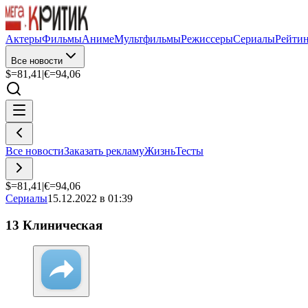
Актеры
Фильмы
Аниме
Мультфильмы
Режиссеры
Сериалы
Рейти
Все новости
$=
81,41
|
€=
94,06
Все новости
Заказать рекламу
Жизнь
Тесты
$=
81,41
|
€=
94,06
Сериалы
15.12.2022 в 01:39
13 Клиническая