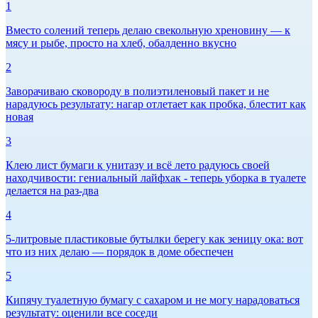
1
Вместо солений теперь делаю свекольную хреновину — к
мясу и рыбе, просто на хлеб, обалденно вкусно
2
Заворачиваю сковороду в полиэтиленовый пакет и не
нарадуюсь результату: нагар отлетает как пробка, блестит как
новая
3
Клею лист бумаги к унитазу и всё лето радуюсь своей
находчивости: гениальный лайфхак - теперь уборка в туалете
делается на раз-два
4
5-литровые пластиковые бутылки берегу как зеницу ока: вот
что из них делаю — порядок в доме обеспечен
5
Кипячу туалетную бумагу с сахаром и не могу нарадоваться
результату: оценили все соседи