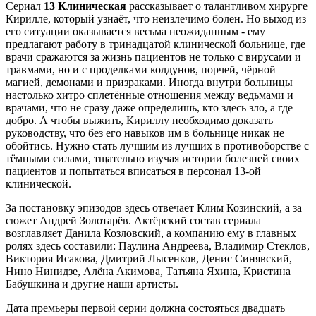
Сериал
13 Клиническая
рассказывает о талантливом хирурге
Кирилле, который узнаёт, что неизлечимо болен. Но выход из
его ситуации оказывается весьма неожиданным - ему
предлагают работу в тринадцатой клинической больнице, где
врачи сражаются за жизнь пациентов не только с вирусами и
травмами, но и с проделками колдунов, порчей, чёрной
магией, демонами и призраками. Иногда внутри больницы
настолько хитро сплетённые отношения между ведьмами и
врачами, что не сразу даже определишь, кто здесь зло, а где
добро. А чтобы выжить, Кириллу необходимо доказать
руководству, что без его навыков им в больнице никак не
обойтись. Нужно стать лучшим из лучших в противоборстве с
тёмными силами, тщательно изучая истории болезней своих
пациентов и попытаться вписаться в персонал 13-ой
клинической.
За постановку эпизодов здесь отвечает Клим Козинский, а за
сюжет Андрей Золотарёв. Актёрский состав сериала
возглавляет Данила Козловский, а компанию ему в главных
ролях здесь составили: Паулина Андреева, Владимир Стеклов,
Виктория Исакова, Дмитрий Лысенков, Денис Синявский,
Нино Нинидзе, Алёна Акимова, Татьяна Яхина, Кристина
Бабушкина и другие наши артисты.
Дата премьеры первой серии должна состояться двадцать