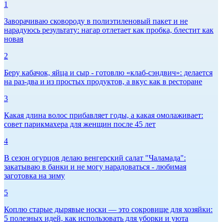
1
Заворачиваю сковороду в полиэтиленовый пакет и не
нарадуюсь результату: нагар отлетает как пробка, блестит как
новая
2
Беру кабачок, яйца и сыр - готовлю «клаб-сэндвич»: делается
на раз-два и из простых продуктов, а вкус как в ресторане
3
Какая длина волос прибавляет годы, а какая омолаживает:
совет парикмахера для женщин после 45 лет
4
В сезон огурцов делаю венгерский салат "Чаламада":
закатываю в банки и не могу нарадоваться - любимая
заготовка на зиму
5
Коплю старые дырявые носки — это сокровище для хозяйки:
5 полезных идей, как использовать для уборки и уюта