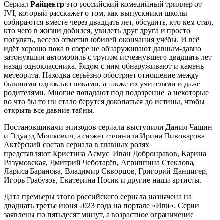
Сериал
Райцентр
это российский комедийный триллер от
IVI, который расскажет о том, как выпускники школы
собираются вместе через двадцать лет, обсудить, кто кем стал,
кто чего в жизни добился, увидеть друг друга и просто
погулять, весело отметив юбилей окончания учёбы. И всё
идёт хорошо пока в озере не обнаруживают давным-давно
затонувший автомобиль с трупом исчезнувшего двадцать лет
назад одноклассника. Рядом с ним обнаруживают и камень
метеорита. Находка серьёзно обостряет отношение между
бывшими одноклассниками, а также их учителями и даже
родителями. Многие попадают под подозрение, а некоторые
во что бы то ни стало берутся докопаться до истины, чтобы
открыть все давние тайны.
Постановщиками эпизодов сериала выступили Данил Чащин
и Эдуард Мошкович, а сюжет сочинила Ирина Пивоварова.
Актёрский состав сериала в главных ролях
представляют Кристина Асмус, Иван Добронравов, Карина
Разумовская, Дмитрий Чеботарёв, Агриппина Стеклова,
Лариса Баранова, Владимир Скворцов, Григорий Данцигер,
Игорь Грабузов, Екатерина Носик и другие наши артисты.
Дата премьеры этого российского сериала назначена на
двадцать третье июня 2023 года на портале «Иви». Серии
заявлены по пятьдесят минут, а возрастное ограничение