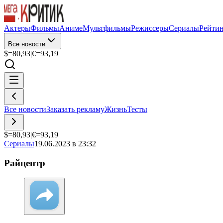
Актеры
Фильмы
Аниме
Мультфильмы
Режиссеры
Сериалы
Рейти
Все новости
$=
80,93
|
€=
93,19
Все новости
Заказать рекламу
Жизнь
Тесты
$=
80,93
|
€=
93,19
Сериалы
19.06.2023 в 23:32
Райцентр