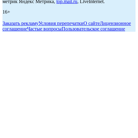
метрик Яндекс Метрика,
top.mail.ru
, LiveInternet.
16+
Заказать рекламу
Условия перепечатки
О сайте
Лицензионное
соглашение
Частые вопросы
Пользовательское соглашение