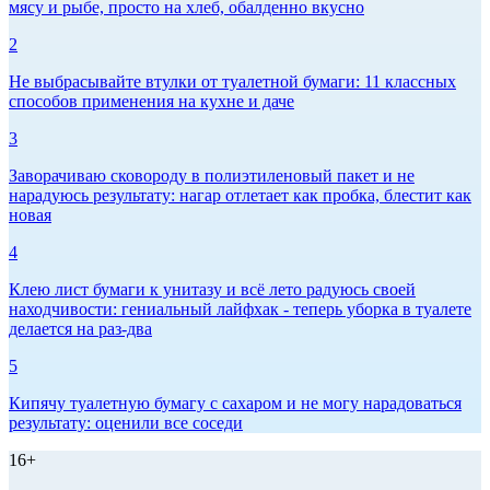
мясу и рыбе, просто на хлеб, обалденно вкусно
2
Не выбрасывайте втулки от туалетной бумаги: 11 классных
способов применения на кухне и даче
3
Заворачиваю сковороду в полиэтиленовый пакет и не
нарадуюсь результату: нагар отлетает как пробка, блестит как
новая
4
Клею лист бумаги к унитазу и всё лето радуюсь своей
находчивости: гениальный лайфхак - теперь уборка в туалете
делается на раз-два
5
Кипячу туалетную бумагу с сахаром и не могу нарадоваться
результату: оценили все соседи
16+