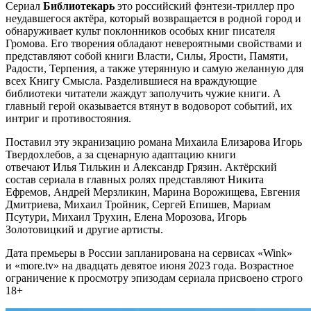
Сериал
Библиотекарь
это российский фэнтези-триллер про
неудавшегося актёра, который возвращается в родной город и
обнаруживает культ поклонников особых книг писателя
Громова. Его творения обладают невероятными свойствами и
представляют собой книги Власти, Силы, Ярости, Памяти,
Радости, Терпения, а также утерянную и самую желанную для
всех Книгу Смысла. Разделившиеся на враждующие
библиотеки читатели жаждут заполучить чужие книги. А
главный герой оказывается втянут в водоворот событий, их
интриг и противостояния.
Поставил эту экранизацию романа Михаила Елизарова Игорь
Твердохлебов, а за сценарную адаптацию книги
отвечают Илья Тилькин и Александр Грязин. Актёрский
состав сериала в главных ролях представляют Никита
Ефремов, Андрей Мерзликин, Марина Ворожищева, Евгения
Дмитриева, Михаил Тройник, Сергей Епишев, Мариам
Псутури, Михаил Трухин, Елена Морозова, Игорь
Золотовицкий и другие артисты.
Дата премьеры в России запланирована на сервисах «Wink»
и «more.tv» на двадцать девятое июня 2023 года. Возрастное
ограничение к просмотру эпизодам сериала присвоено строго
18+