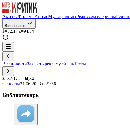
Актеры
Фильмы
Аниме
Мультфильмы
Режиссеры
Сериалы
Рейти
Все новости
$=
82,17
|
€=
94,84
Все новости
Заказать рекламу
Жизнь
Тесты
$=
82,17
|
€=
94,84
Сериалы
21.06.2023 в 21:56
Библиотекарь