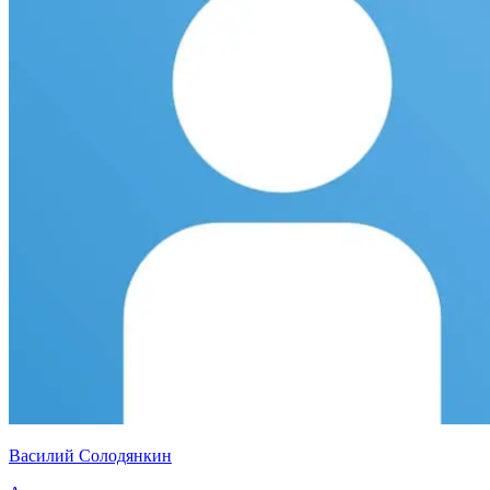
Василий Солодянкин