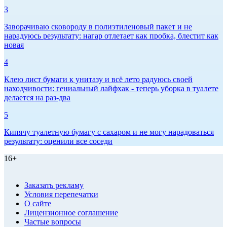
3
Заворачиваю сковороду в полиэтиленовый пакет и не
нарадуюсь результату: нагар отлетает как пробка, блестит как
новая
4
Клею лист бумаги к унитазу и всё лето радуюсь своей
находчивости: гениальный лайфхак - теперь уборка в туалете
делается на раз-два
5
Кипячу туалетную бумагу с сахаром и не могу нарадоваться
результату: оценили все соседи
16+
Заказать рекламу
Условия перепечатки
О сайте
Лицензионное соглашение
Частые вопросы