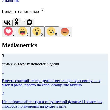
Аналитик
Поделиться новостью
0
0
0
0
0
Mediametrics
5
самых читаемых новостей недели
1
Вместо солений теперь делаю свекольную хреновину — к
мясу и рыбе, просто на хлеб, обалденно вкусно
2
Не выбрасывайте втулки от туалетной бумаги: 11 классных
способов применения на кухне и даче