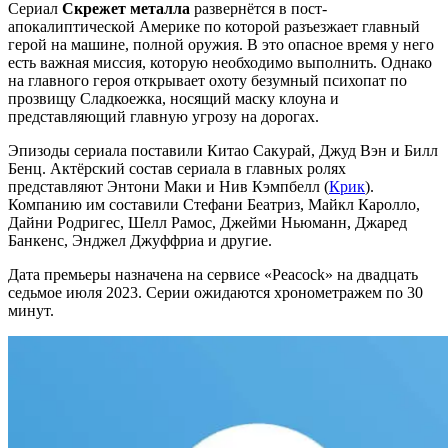
Сериал
Скрежет металла
развернётся в пост-
апокалиптической Америке по которой разъезжает главный
герой на машине, полной оружия. В это опасное время у него
есть важная миссия, которую необходимо выполнить. Однако
на главного героя открывает охоту безумный психопат по
прозвищу Сладкоежка, носящий маску клоуна и
представляющий главную угрозу на дорогах.
Эпизоды сериала поставили Китао Сакурай, Джуд Вэн и Билл
Бенц. Актёрский состав сериала в главных ролях
представляют Энтони Маки и Нив Кэмпбелл (
Крик
).
Компанию им составили Стефани Беатриз, Майкл Каролло,
Дайни Родригес, Шелл Рамос, Джейми Ньюманн, Джаред
Банкенс, Энджел Джуффриа и другие.
Дата премьеры назначена на сервисе «Peacock» на двадцать
седьмое июля 2023. Серии ожидаются хронометражем по 30
минут.