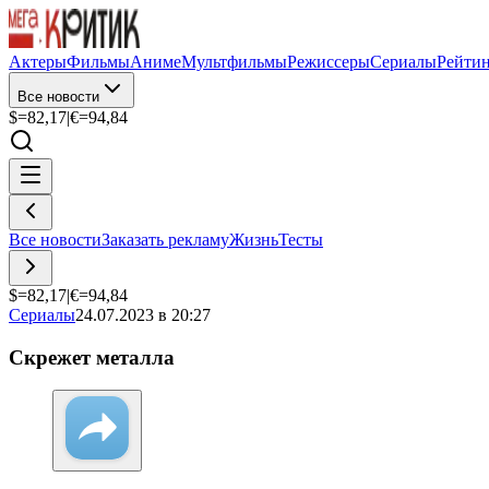
Актеры
Фильмы
Аниме
Мультфильмы
Режиссеры
Сериалы
Рейти
Все новости
$=
82,17
|
€=
94,84
Все новости
Заказать рекламу
Жизнь
Тесты
$=
82,17
|
€=
94,84
Сериалы
24.07.2023 в 20:27
Скрежет металла