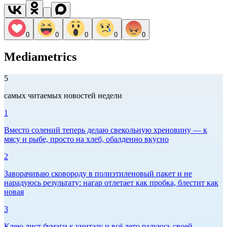
0
0
0
0
0
Mediametrics
5
самых читаемых новостей недели
1
Вместо солений теперь делаю свекольную хреновину — к
мясу и рыбе, просто на хлеб, обалденно вкусно
2
Заворачиваю сковороду в полиэтиленовый пакет и не
нарадуюсь результату: нагар отлетает как пробка, блестит как
новая
3
Клею лист бумаги к унитазу и всё лето радуюсь своей