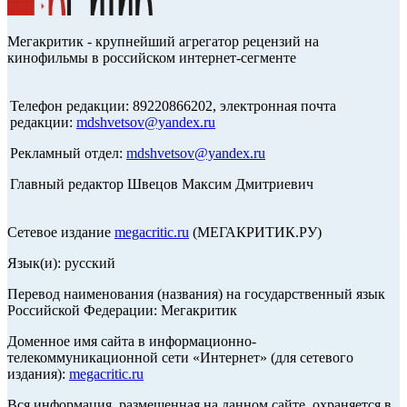
Мегакритик - крупнейший агрегатор рецензий на
кинофильмы в российском интернет-сегменте
Телефон редакции: 89220866202, электронная почта
редакции:
mdshvetsov@yandex.ru
Рекламный отдел:
mdshvetsov@yandex.ru
Главный редактор Швецов Максим Дмитриевич
Сетевое издание
megacritic.ru
(МЕГАКРИТИК.РУ)
Язык(и): русский
Перевод наименования (названия) на государственный язык
Российской Федерации: Мегакритик
Доменное имя сайта в информационно-
телекоммуникационной сети «Интернет» (для сетевого
издания):
megacritic.ru
Вся информация, размещенная на данном сайте, охраняется в