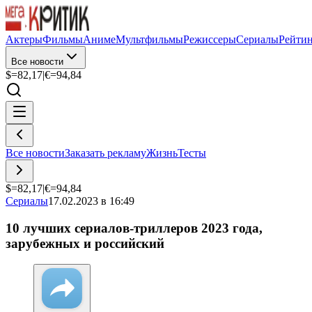
Актеры
Фильмы
Аниме
Мультфильмы
Режиссеры
Сериалы
Рейти
Все новости
$=
82,17
|
€=
94,84
Все новости
Заказать рекламу
Жизнь
Тесты
$=
82,17
|
€=
94,84
Сериалы
17.02.2023 в 16:49
10 лучших сериалов-триллеров 2023 года,
зарубежных и российский