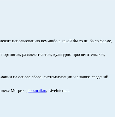
длежит использованию кем-либо в какой бы то ни было форме,
портивная, развлекательная, культурно-просветительская,
ции на основе сбора, систематизации и анализа сведений,
Яндекс Метрика,
top.mail.ru
, LiveInternet.