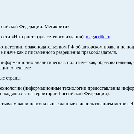
оссийской Федерации: Мегакритик
ети «Интернет» (для сетевого издания):
megacritic.ru
оответствии с законодательством РФ об авторском праве и не по
е иначе как с письменного разрешения правообладателя.
нформационно-аналитическая, политическая, образовательная, с
ации о рекламе
ные страны
хнологии (информационные технологии предоставления информа
 находящихся на территории Российской Федерации).
абатываем ваши персональные данные с использованием метрик 