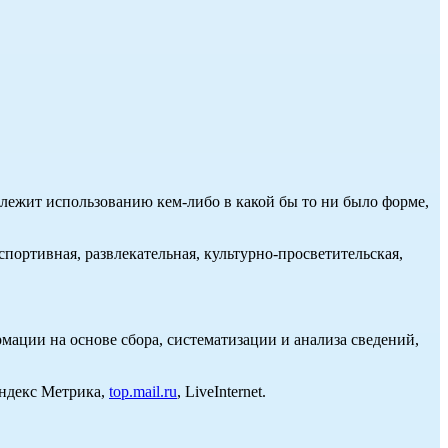
длежит использованию кем-либо в какой бы то ни было форме,
портивная, развлекательная, культурно-просветительская,
ции на основе сбора, систематизации и анализа сведений,
Яндекс Метрика,
top.mail.ru
, LiveInternet.