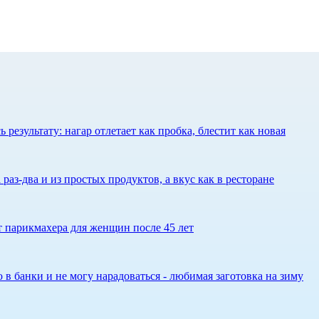
результату: нагар отлетает как пробка, блестит как новая
 раз-два и из простых продуктов, а вкус как в ресторане
ет парикмахера для женщин после 45 лет
 в банки и не могу нарадоваться - любимая заготовка на зиму