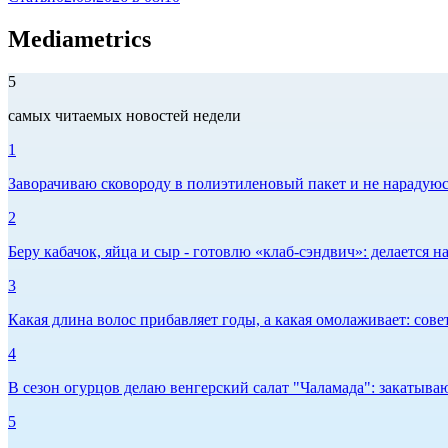
Mediametrics
5
самых читаемых новостей недели
1
Заворачиваю сковороду в полиэтиленовый пакет и не нарадуюсь 
2
Беру кабачок, яйца и сыр - готовлю «клаб-сэндвич»: делается на
3
Какая длина волос прибавляет годы, а какая омолаживает: сов
4
В сезон огурцов делаю венгерский салат "Чаламада": закатываю
5