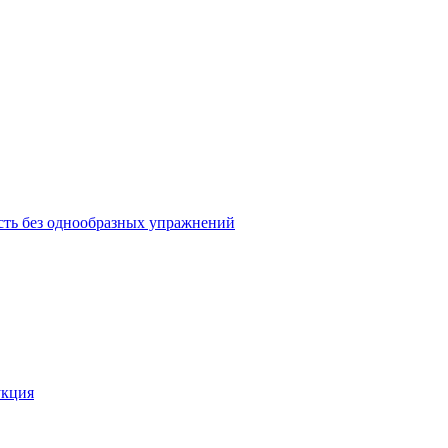
ость без однообразных упражнений
укция