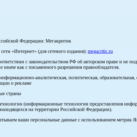
оссийской Федерации: Мегакритик
ети «Интернет» (для сетевого издания):
megacritic.ru
оответствии с законодательством РФ об авторском праве и не по
е иначе как с письменного разрешения правообладателя.
нформационно-аналитическая, политическая, образовательная, с
ации о рекламе
ные страны
хнологии (информационные технологии предоставления информа
 находящихся на территории Российской Федерации).
абатываем ваши персональные данные с использованием метрик 