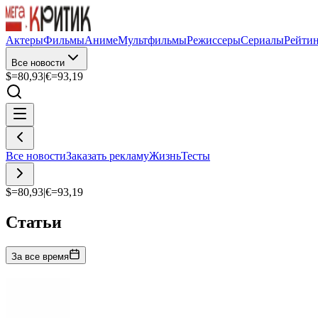
Актеры
Фильмы
Аниме
Мультфильмы
Режиссеры
Сериалы
Рейти
Все новости
$=
80,93
|
€=
93,19
Все новости
Заказать рекламу
Жизнь
Тесты
$=
80,93
|
€=
93,19
Статьи
За все время