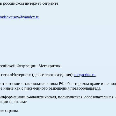
в российском интернет-сегменте
mdshvetsov@yandex.ru
оссийской Федерации: Мегакритик
ети «Интернет» (для сетевого издания):
megacritic.ru
оответствии с законодательством РФ об авторском праве и не по
е иначе как с письменного разрешения правообладателя.
нформационно-аналитическая, политическая, образовательная, с
ации о рекламе
ные страны