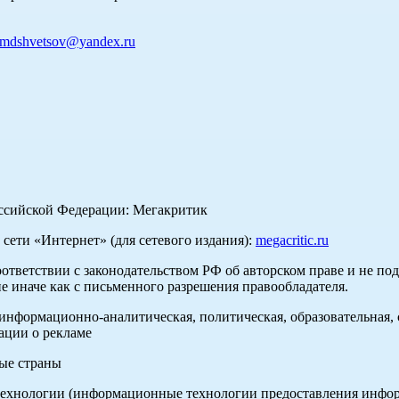
mdshvetsov@yandex.ru
оссийской Федерации: Мегакритик
ети «Интернет» (для сетевого издания):
megacritic.ru
оответствии с законодательством РФ об авторском праве и не по
е иначе как с письменного разрешения правообладателя.
нформационно-аналитическая, политическая, образовательная, с
ации о рекламе
ные страны
хнологии (информационные технологии предоставления информа