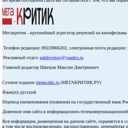
Во время посещения сайта вы соглашаетесь с тем, что мы обр
Мегакритик - крупнейший агрегатор рецензий на кинофильмы 
Телефон редакции: 89220866202, электронная почта редакции:
Рекламный отдел:
mdshvetsov@yandex.ru
Главный редактор Швецов Максим Дмитриевич
Сетевое издание
megacritic.ru
(МЕГАКРИТИК.РУ)
Язык(и): русский
Перевод наименования (названия) на государственный язык Р
Доменное имя сайта в информационно-телекоммуникационной с
Вся информация, размещенная на данном сайте, охраняется в с
в том числе воспроизведению, распространению, переработке н