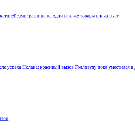
кетплейсами: разница на одни и те же товары впечатляет
е успеха Нолана: красивый вызов Голливуду пока уместился в 
атой