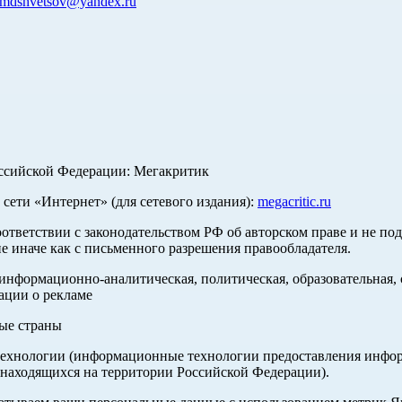
mdshvetsov@yandex.ru
оссийской Федерации: Мегакритик
ети «Интернет» (для сетевого издания):
megacritic.ru
оответствии с законодательством РФ об авторском праве и не по
е иначе как с письменного разрешения правообладателя.
нформационно-аналитическая, политическая, образовательная, с
ации о рекламе
ные страны
хнологии (информационные технологии предоставления информа
 находящихся на территории Российской Федерации).