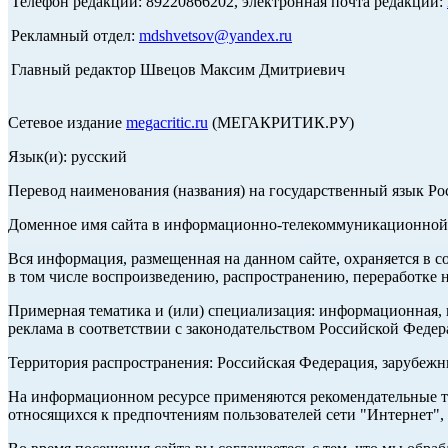
Телефон редакции: 89220866202, электронная почта редакции:
Рекламный отдел:
mdshvetsov@yandex.ru
Главный редактор Швецов Максим Дмитриевич
Сетевое издание
megacritic.ru
(МЕГАКРИТИК.РУ)
Язык(и): русский
Перевод наименования (названия) на государственный язык Р
Доменное имя сайта в информационно-телекоммуникационной с
Вся информация, размещенная на данном сайте, охраняется в с
в том числе воспроизведению, распространению, переработке н
Примерная тематика и (или) специализация: информационная, и
реклама в соответствии с законодательством Российской Федер
Территория распространения: Российская Федерация, зарубеж
На информационном ресурсе применяются рекомендательные те
относящихся к предпочтениям пользователей сети "Интернет",