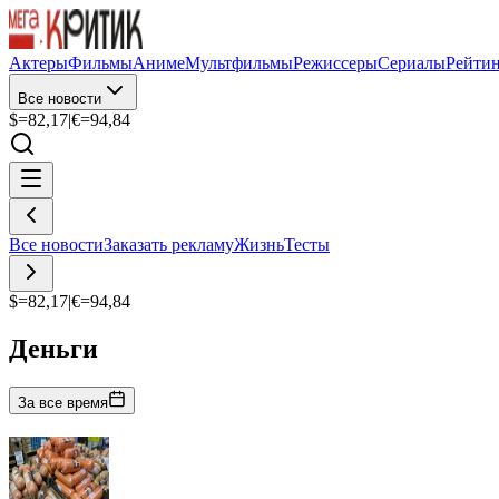
Актеры
Фильмы
Аниме
Мультфильмы
Режиссеры
Сериалы
Рейти
Все новости
$=
82,17
|
€=
94,84
Все новости
Заказать рекламу
Жизнь
Тесты
$=
82,17
|
€=
94,84
Деньги
За все время