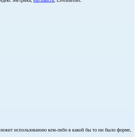
Яндекс Метрика,
top.mail.ru
, LiveInternet.
длежит использованию кем-либо в какой бы то ни было форме,