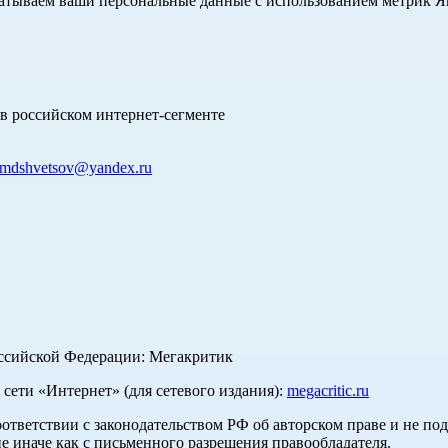
абатываем ваши персональные данные с использованием метрик 
в российском интернет-сегменте
mdshvetsov@yandex.ru
оссийской Федерации: Мегакритик
ети «Интернет» (для сетевого издания):
megacritic.ru
оответствии с законодательством РФ об авторском праве и не по
е иначе как с письменного разрешения правообладателя.