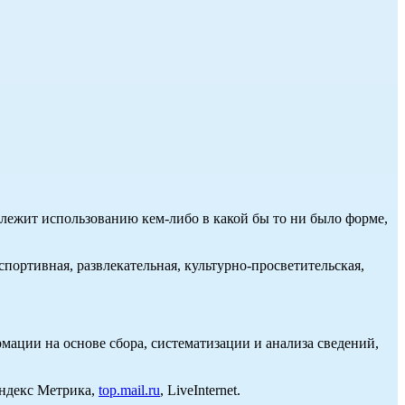
длежит использованию кем-либо в какой бы то ни было форме,
портивная, развлекательная, культурно-просветительская,
ции на основе сбора, систематизации и анализа сведений,
Яндекс Метрика,
top.mail.ru
, LiveInternet.