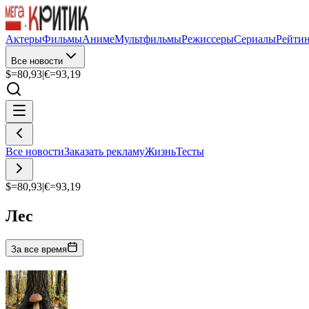
Актеры
Фильмы
Аниме
Мультфильмы
Режиссеры
Сериалы
Рейти
Все новости
$=
80,93
|
€=
93,19
Все новости
Заказать рекламу
Жизнь
Тесты
$=
80,93
|
€=
93,19
Лес
За все время