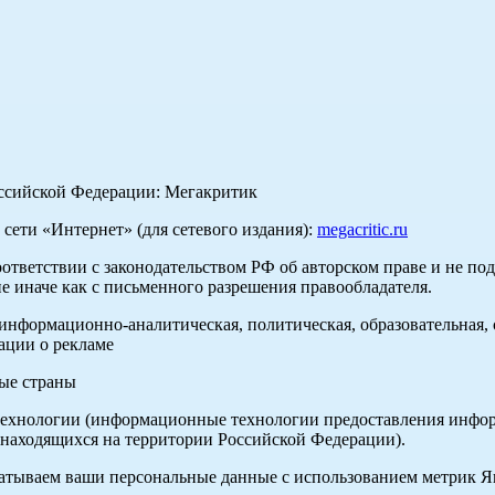
оссийской Федерации: Мегакритик
ети «Интернет» (для сетевого издания):
megacritic.ru
оответствии с законодательством РФ об авторском праве и не по
е иначе как с письменного разрешения правообладателя.
нформационно-аналитическая, политическая, образовательная, с
ации о рекламе
ные страны
хнологии (информационные технологии предоставления информа
 находящихся на территории Российской Федерации).
абатываем ваши персональные данные с использованием метрик 