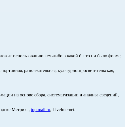
длежит использованию кем-либо в какой бы то ни было форме,
портивная, развлекательная, культурно-просветительская,
ции на основе сбора, систематизации и анализа сведений,
Яндекс Метрика,
top.mail.ru
, LiveInternet.