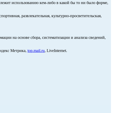
длежит использованию кем-либо в какой бы то ни было форме,
портивная, развлекательная, культурно-просветительская,
ции на основе сбора, систематизации и анализа сведений,
Яндекс Метрика,
top.mail.ru
, LiveInternet.