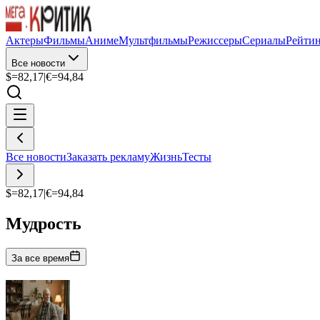
Актеры
Фильмы
Аниме
Мультфильмы
Режиссеры
Сериалы
Рейти
Все новости
$=
82,17
|
€=
94,84
Все новости
Заказать рекламу
Жизнь
Тесты
$=
82,17
|
€=
94,84
Мудрость
За все время