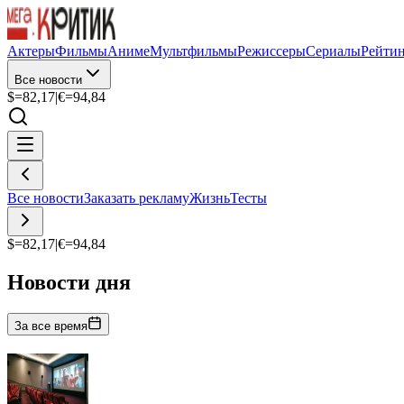
Актеры
Фильмы
Аниме
Мультфильмы
Режиссеры
Сериалы
Рейти
Все новости
$=
82,17
|
€=
94,84
Все новости
Заказать рекламу
Жизнь
Тесты
$=
82,17
|
€=
94,84
Новости дня
За все время