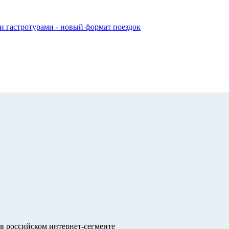
и гастротурами - новый формат поездок
в российском интернет-сегменте