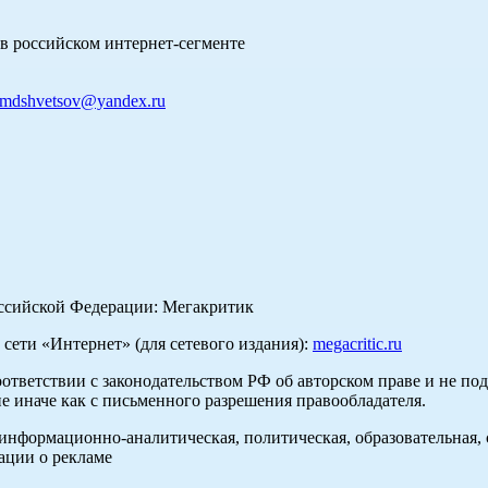
в российском интернет-сегменте
mdshvetsov@yandex.ru
оссийской Федерации: Мегакритик
ети «Интернет» (для сетевого издания):
megacritic.ru
оответствии с законодательством РФ об авторском праве и не по
е иначе как с письменного разрешения правообладателя.
нформационно-аналитическая, политическая, образовательная, с
ации о рекламе