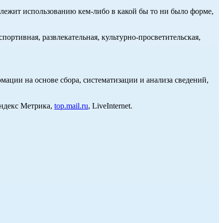
длежит использованию кем-либо в какой бы то ни было форме,
портивная, развлекательная, культурно-просветительская,
ции на основе сбора, систематизации и анализа сведений,
Яндекс Метрика,
top.mail.ru
, LiveInternet.