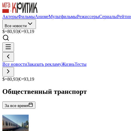
Актеры
Фильмы
Аниме
Мультфильмы
Режиссеры
Сериалы
Рейти
Все новости
$=
80,93
|
€=
93,19
Все новости
Заказать рекламу
Жизнь
Тесты
$=
80,93
|
€=
93,19
Общественный транспорт
За все время