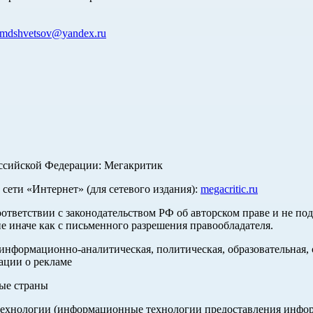
mdshvetsov@yandex.ru
оссийской Федерации: Мегакритик
ети «Интернет» (для сетевого издания):
megacritic.ru
оответствии с законодательством РФ об авторском праве и не по
е иначе как с письменного разрешения правообладателя.
нформационно-аналитическая, политическая, образовательная, с
ации о рекламе
ные страны
хнологии (информационные технологии предоставления информа