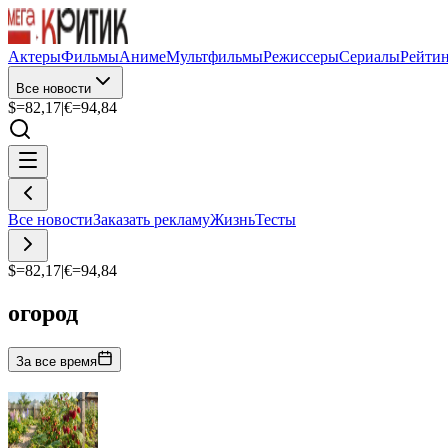
Актеры
Фильмы
Аниме
Мультфильмы
Режиссеры
Сериалы
Рейти
Все новости
$=
82,17
|
€=
94,84
Все новости
Заказать рекламу
Жизнь
Тесты
$=
82,17
|
€=
94,84
огород
За все время