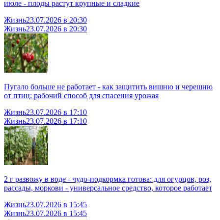
июле - плоды растут крупные и сладкие
Жизнь
23.07.2026 в 20:30
Жизнь
23.07.2026 в 20:30
Пугало больше не работает - как защитить вишню и черешню
от птиц: рабочий способ для спасения урожая
Жизнь
23.07.2026 в 17:10
Жизнь
23.07.2026 в 17:10
2 г развожу в воде - чудо-подкормка готова: для огурцов, роз,
рассады, моркови - универсальное средство, которое работает
Жизнь
23.07.2026 в 15:45
Жизнь
23.07.2026 в 15:45