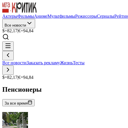
Актеры
Фильмы
Аниме
Мультфильмы
Режиссеры
Сериалы
Рейти
Все новости
$=
82,17
|
€=
94,84
Все новости
Заказать рекламу
Жизнь
Тесты
$=
82,17
|
€=
94,84
Пенсионеры
За все время