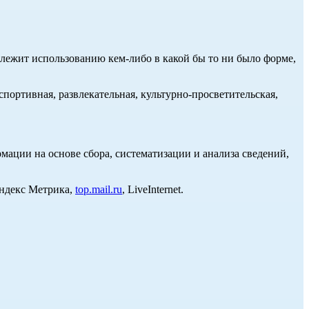
длежит использованию кем-либо в какой бы то ни было форме,
портивная, развлекательная, культурно-просветительская,
ции на основе сбора, систематизации и анализа сведений,
Яндекс Метрика,
top.mail.ru
, LiveInternet.