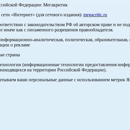
оссийской Федерации: Мегакритик
ети «Интернет» (для сетевого издания):
megacritic.ru
оответствии с законодательством РФ об авторском праве и не по
е иначе как с письменного разрешения правообладателя.
нформационно-аналитическая, политическая, образовательная, с
ации о рекламе
ные страны
хнологии (информационные технологии предоставления информа
 находящихся на территории Российской Федерации).
абатываем ваши персональные данные с использованием метрик 