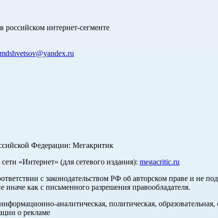
в российском интернет-сегменте
mdshvetsov@yandex.ru
оссийской Федерации: Мегакритик
ети «Интернет» (для сетевого издания):
megacritic.ru
оответствии с законодательством РФ об авторском праве и не по
е иначе как с письменного разрешения правообладателя.
нформационно-аналитическая, политическая, образовательная, с
ации о рекламе