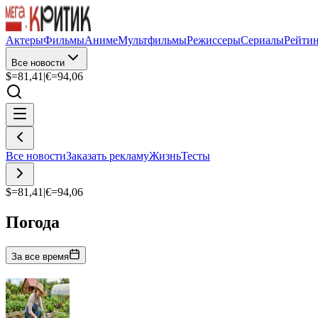
Актеры
Фильмы
Аниме
Мультфильмы
Режиссеры
Сериалы
Рейти
Все новости
$=
81,41
|
€=
94,06
Все новости
Заказать рекламу
Жизнь
Тесты
$=
81,41
|
€=
94,06
Погода
За все время