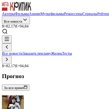
Актеры
Фильмы
Аниме
Мультфильмы
Режиссеры
Сериалы
Рейти
Все новости
$=
82,17
|
€=
94,84
Все новости
Заказать рекламу
Жизнь
Тесты
$=
82,17
|
€=
94,84
Прогноз
За все время