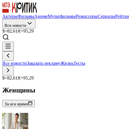
Актеры
Фильмы
Аниме
Мультфильмы
Режиссеры
Сериалы
Рейти
Все новости
$=
82,61
|
€=
95,29
Все новости
Заказать рекламу
Жизнь
Тесты
$=
82,61
|
€=
95,29
Женщины
За все время