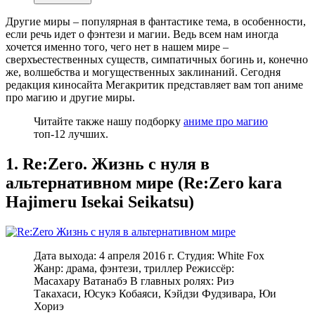
Другие миры – популярная в фантастике тема, в особенности,
если речь идет о фэнтези и магии. Ведь всем нам иногда
хочется именно того, чего нет в нашем мире –
сверхъестественных существ, симпатичных богинь и, конечно
же, волшебства и могущественных заклинаний. Сегодня
редакция киносайта Мегакритик представляет вам топ аниме
про магию и другие миры.
Читайте также нашу подборку
аниме про магию
топ-12 лучших.
1. Re:Zero. Жизнь с нуля в
альтернативном мире (Re:Zero kara
Hajimeru Isekai Seikatsu)
Дата выхода: 4 апреля 2016 г. Студия: White Fox
Жанр: драма, фэнтези, триллер Режиссёр:
Масахару Ватанабэ В главных ролях: Риэ
Такахаси, Юсукэ Кобаяси, Кэйдзи Фудзивара, Юи
Хориэ