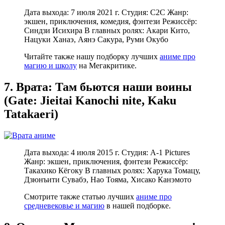
Дата выхода: 7 июля 2021 г. Студия: C2C Жанр:
экшен, приключения, комедия, фэнтези Режиссёр:
Синдзи Исихира В главных ролях: Акари Кито,
Нацуки Ханаэ, Аянэ Сакура, Руми Окубо
Читайте также нашу подборку лучших
аниме про
магию и школу
на Мегакритике.
7. Врата: Там бьются наши воины
(Gate: Jieitai Kanochi nite, Kaku
Tatakaeri)
Дата выхода: 4 июля 2015 г. Студия: A-1 Pictures
Жанр: экшен, приключения, фэнтези Режиссёр:
Такахико Кёгоку В главных ролях: Харука Томацу,
Дзюнъити Сувабэ, Нао Тояма, Хисако Канэмото
Смотрите также статью лучших
аниме про
средневековье и магию
в нашей подборке.