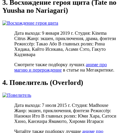
3. Восхождение героя щита (Tate no
Yuusha no Nariagari)
Дата выхода: 9 января 2019 г. Студия: Kinema
Citrus Жанр: экшен, приключения, драма, фэнтези
Режиссёр: Такао Або В главных ролях: Рина
Хидака, Кайто Исикава, Асами Сэто, Гакуто
Кадзивара
Смотрите также подборку лучших
аниме про
магию и перерождение
в статье на Мегакритике.
4. Повелитель (Overlord)
Дата выхода: 7 июля 2015 г. Студия: Madhouse
Жанр: экшен, приключения, фэнтези Режиссёр:
Наоюки Ито В главных ролях: Юми Хара, Сатоси
Хино, Канэхира Ямамото, Хироми Игараси
Читайте также подборку лучшие
аниме про