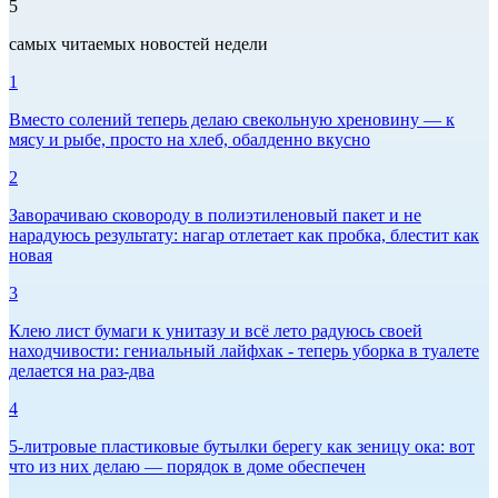
5
самых читаемых новостей недели
1
Вместо солений теперь делаю свекольную хреновину — к
мясу и рыбе, просто на хлеб, обалденно вкусно
2
Заворачиваю сковороду в полиэтиленовый пакет и не
нарадуюсь результату: нагар отлетает как пробка, блестит как
новая
3
Клею лист бумаги к унитазу и всё лето радуюсь своей
находчивости: гениальный лайфхак - теперь уборка в туалете
делается на раз-два
4
5-литровые пластиковые бутылки берегу как зеницу ока: вот
что из них делаю — порядок в доме обеспечен