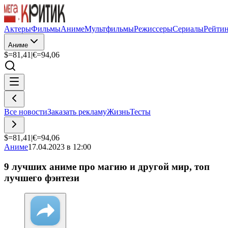
Актеры
Фильмы
Аниме
Мультфильмы
Режиссеры
Сериалы
Рейти
Аниме
$=
81,41
|
€=
94,06
Все новости
Заказать рекламу
Жизнь
Тесты
$=
81,41
|
€=
94,06
Аниме
17.04.2023 в 12:00
9 лучших аниме про магию и другой мир, топ
лучшего фэнтези