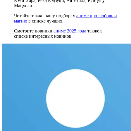
Юми Хара, Рёка Юдзуки, Ая Утида, Ёсицугу
Мацуока
Читайте также нашу подборку
аниме про любовь и
магию
в списке лучших.
Смотрите новинки
аниме 2025 года
также в
списке интересных новинок.