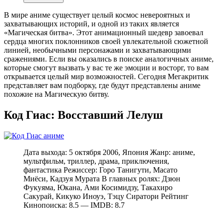
В мире аниме существует целый космос невероятных и
захватывающих историй, и одной из таких является
«Магическая битва». Этот анимационный шедевр завоевал
сердца многих поклонников своей увлекательной сюжетной
линией, необычными персонажами и захватывающими
сражениями. Если вы оказались в поиске аналогичных аниме,
которые смогут вызвать у вас те же эмоции и восторг, то вам
открывается целый мир возможностей. Сегодня Мегакритик
представляет вам подборку, где будут представлены аниме
похожие на Магическую битву.
Код Гиас: Восставший Лелуш
Дата выхода: 5 октября 2006, Япония Жанр: аниме,
мультфильм, триллер, драма, приключения,
фантастика Режиссер: Горо Танигути, Масато
Миёси, Кадзуя Мурата В главных ролях: Дзюн
Фукуяма, Юкана, Ами Косимидзу, Такахиро
Сакурай, Кикуко Иноуэ, Тэцу Сиратори Рейтинг
Кинопоиска: 8.5 — IMDB: 8.7