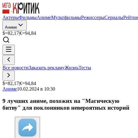
Актеры
Фильмы
Аниме
Мультфильмы
Режиссеры
Сериалы
Рейти
Аниме
$=
82,17
|
€=
94,84
Все новости
Заказать рекламу
Жизнь
Тесты
$=
82,17
|
€=
94,84
Аниме
10.02.2024 в 10:30
9 лучших аниме, похожих на "Магическую
битву" для поклонников невероятных историй