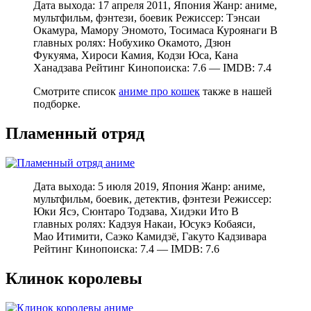
Дата выхода: 17 апреля 2011, Япония Жанр: аниме,
мультфильм, фэнтези, боевик Режиссер: Тэнсаи
Окамура, Мамору Эномото, Тосимаса Куроянаги В
главных ролях: Нобухико Окамото, Дзюн
Фукуяма, Хироси Камия, Кодзи Юса, Кана
Ханадзава Рейтинг Кинопоиска: 7.6 — IMDB: 7.4
Смотрите список
аниме про кошек
также в нашей
подборке.
Пламенный отряд
Дата выхода: 5 июля 2019, Япония Жанр: аниме,
мультфильм, боевик, детектив, фэнтези Режиссер:
Юки Ясэ, Сюнтаро Тодзава, Хидэки Ито В
главных ролях: Кадзуя Накаи, Юсукэ Кобаяси,
Мао Итимити, Саэко Камидзё, Гакуто Кадзивара
Рейтинг Кинопоиска: 7.4 — IMDB: 7.6
Клинок королевы