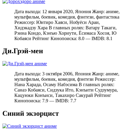
Дата выхода: 12 января 2020, Япония Жанр: аниме,
мультфильм, боевик, комедия, фэнтези, фантастика
Режиссер: Юитиро Хаяси, Нобуёси Араи,
Хидэкадзу Хара В главных ролях: Ватару Такаги,
Рэина Кондо, Кэнъю Хориути, Ёсимаса Хосоя, Ю
Кобаяси Рейтинг Кинопоиска: 8.0 — IMDB: 8.1
Ди.Грэй-мен
Дата выхода: 3 октября 2006, Япония Жанр: аниме,
мультфильм, боевик, комедия, фэнтези Режиссер:
Нана Харада, Осаму Набэсима В главных ролях:
Санаэ Кобаяси, Сидзука Ито, Кэнъити Судзумура,
Кацуюки Конъиси, Такахиро Сакурай Рейтинг
Кинопоиска: 7.9 — IMDB: 7.7
Синий экзорцист