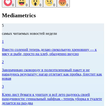
0
0
0
0
0
Mediametrics
5
самых читаемых новостей недели
1
Вместо солений теперь делаю свекольную хреновину — к
мясу и рыбе, просто на хлеб, обалденно вкусно
2
Заворачиваю сковороду в полиэтиленовый пакет и не
нарадуюсь результату: нагар отлетает как пробка, блестит как
новая
3
Клею лист бумаги к унитазу и всё лето радуюсь своей
находчивости: гениальный лайфхак - теперь уборка в туалете
делается на раз-два