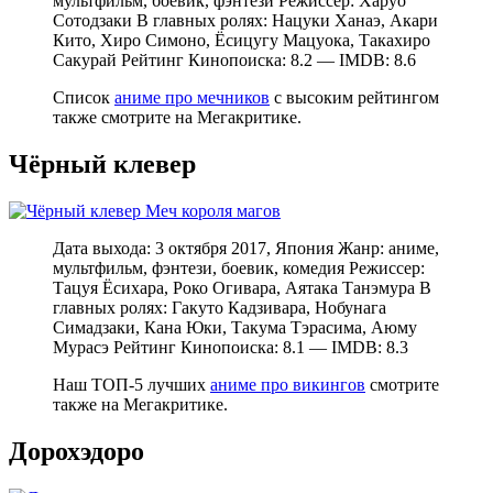
мультфильм, боевик, фэнтези Режиссер: Харуо
Сотодзаки В главных ролях: Нацуки Ханаэ, Акари
Кито, Хиро Симоно, Ёсицугу Мацуока, Такахиро
Сакурай Рейтинг Кинопоиска: 8.2 — IMDB: 8.6
Список
аниме про мечников
с высоким рейтингом
также смотрите на Мегакритике.
Чёрный клевер
Дата выхода: 3 октября 2017, Япония Жанр: аниме,
мультфильм, фэнтези, боевик, комедия Режиссер:
Тацуя Ёсихара, Роко Огивара, Аятака Танэмура В
главных ролях: Гакуто Кадзивара, Нобунага
Симадзаки, Кана Юки, Такума Тэрасима, Аюму
Мурасэ Рейтинг Кинопоиска: 8.1 — IMDB: 8.3
Наш ТОП-5 лучших
аниме про викингов
смотрите
также на Мегакритике.
Дорохэдоро