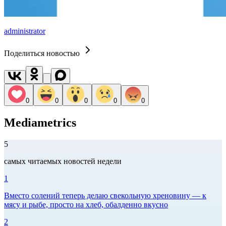
administrator
Поделиться новостью
0
0
0
0
0
Mediametrics
5
самых читаемых новостей недели
1
Вместо солений теперь делаю свекольную хреновину — к
мясу и рыбе, просто на хлеб, обалденно вкусно
2