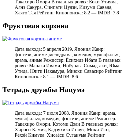
Такахиро Омори В главных ролях: Коки Утияма,
Аянэ Сакура, Синпати Цудзи, Идзуми Савада,
Хаято Тая Рейтинг Кинопоиска: 8.2 — IMDB: 7.8
Фруктовая корзина
Дата выхода: 5 апреля 2019, Япония Жанр:
фэнтези, аниме ,мелодрама, комедия, мультфильм,
драма, аниме Режиссер: Ёсихидэ Ибата В главных
ролях: Манака Ивами, Нобунага Симадзаки, Юма
Утида, Юити Накамура, Миюки Савасиро Рейтинг
Кинопоиска: 8.1 — IMDB: 8.6
Тетрадь дружбы Нацумэ
Дата выхода: 7 июля 2008, Япония Жанр: драма,
мультфильм, комедия, фэнтези, аниме Режиссер:
Такахиро Омори, Котоми Дэаи В главных ролях:
Хироси Камия, Кадзухико Иноуэ, Мики Ито,
Рёхэй Кимура, Хисаёси Суганума Рейтинг