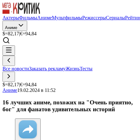
Актеры
Фильмы
Аниме
Мультфильмы
Режиссеры
Сериалы
Рейти
Аниме
$=
82,17
|
€=
94,84
Все новости
Заказать рекламу
Жизнь
Тесты
$=
82,17
|
€=
94,84
Аниме
19.02.2024 в 11:52
16 лучших аниме, похожих на "Очень приятно,
бог" для фанатов удивительных историй