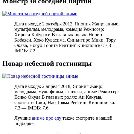
Монстр за соседней партой
Дата выхода: 2 октября 2012, Япония Жанр: аниме,
мультфильм, мелодрама, комедия Режиссер:
Хироси Кабураги В главных ролях: Норио
Кобаяси, Хоко Кувасима, Синъитиро Мики, Тору
Окава, Нобуо Тобита Рейтинг Кинопоиска: 7.3 —
IMDB: 7.2
Повар небесной гостиницы
Дата выхода: 2 апреля 2018, Япония Жанр:
мелодрама, мультфильм, фэнтези, аниме Режиссер:
Ёсико Окуда В главных ролях: Аи Какума,
Сюнъити Токи, Нао Тояма Рейтинг Кинопоиска:
7.3 — IMDB: 7.6
Лучшие
аниме про еду
также смотрите в нашей
подборке.