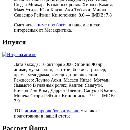
Сюдзи Мияхара В главных ролях: Хироси Камия,
Маая Утида, Юки Кадзи, Аки Тоёсаки, Миюки
Савасиро Рейтинг Кинопоиска: 8.0 — IMDB: 7.8
Смотрите
аниме про богов
в нашем списке
интересных от Мегакритика.
Инуяся
Дата выхода: 16 октября 2000, Япония Жанр:
аниме, мультфильм, фэнтези, боевик, триллер,
драма, мелодрама, комедия, приключения
Режиссер: Ясунао Аоки, Масаси Икэда, Мэгуми
Ямамото В главных ролях: Каппэи Ямагути,
Ричард Иэн Кокс, Даррен Плевин, Сацуки Юкино,
Монека Стори Рейтинг Кинопоиска: 7.9 — IMDB:
7.9
ТОП
аниме про любовь и магию
мы также
подготовили в нашей статье.
Рассвет Йоны