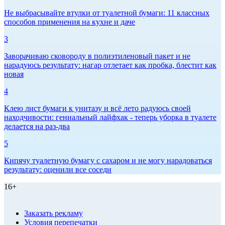
Не выбрасывайте втулки от туалетной бумаги: 11 классных
способов применения на кухне и даче
3
Заворачиваю сковороду в полиэтиленовый пакет и не
нарадуюсь результату: нагар отлетает как пробка, блестит как
новая
4
Клею лист бумаги к унитазу и всё лето радуюсь своей
находчивости: гениальный лайфхак - теперь уборка в туалете
делается на раз-два
5
Кипячу туалетную бумагу с сахаром и не могу нарадоваться
результату: оценили все соседи
16+
Заказать рекламу
Условия перепечатки