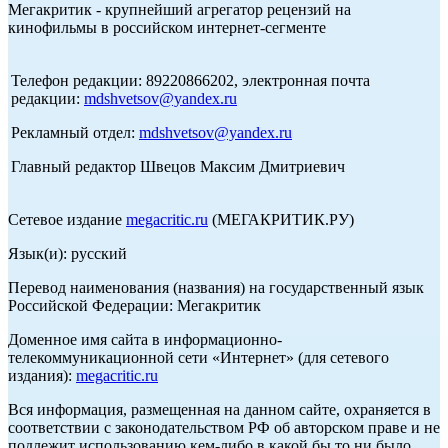
Мегакритик - крупнейший агрегатор рецензий на
кинофильмы в российском интернет-сегменте
Телефон редакции: 89220866202, электронная почта
редакции:
mdshvetsov@yandex.ru
Рекламный отдел:
mdshvetsov@yandex.ru
Главный редактор Швецов Максим Дмитриевич
Сетевое издание
megacritic.ru
(МЕГАКРИТИК.РУ)
Язык(и): русский
Перевод наименования (названия) на государственный язык
Российской Федерации: Мегакритик
Доменное имя сайта в информационно-
телекоммуникационной сети «Интернет» (для сетевого
издания):
megacritic.ru
Вся информация, размещенная на данном сайте, охраняется в
соответствии с законодательством РФ об авторском праве и не
подлежит использованию кем-либо в какой бы то ни было