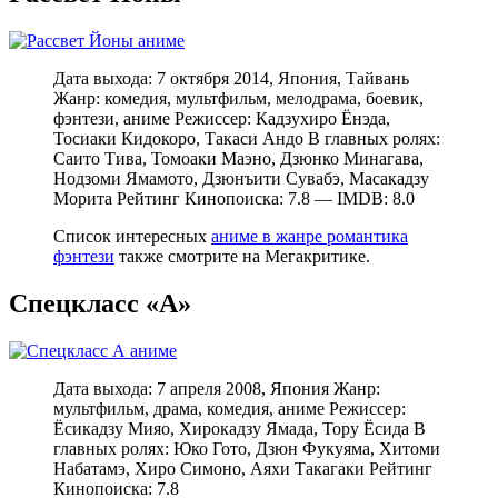
Дата выхода: 7 октября 2014, Япония, Тайвань
Жанр: комедия, мультфильм, мелодрама, боевик,
фэнтези, аниме Режиссер: Кадзухиро Ёнэда,
Тосиаки Кидокоро, Такаси Андо В главных ролях:
Саито Тива, Томоаки Маэно, Дзюнко Минагава,
Нодзоми Ямамото, Дзюнъити Сувабэ, Масакадзу
Морита Рейтинг Кинопоиска: 7.8 — IMDB: 8.0
Список интересных
аниме в жанре романтика
фэнтези
также смотрите на Мегакритике.
Спецкласс «А»
Дата выхода: 7 апреля 2008, Япония Жанр:
мультфильм, драма, комедия, аниме Режиссер:
Ёсикадзу Мияо, Хирокадзу Ямада, Тору Ёсида В
главных ролях: Юко Гото, Дзюн Фукуяма, Хитоми
Набатамэ, Хиро Симоно, Аяхи Такагаки Рейтинг
Кинопоиска: 7.8