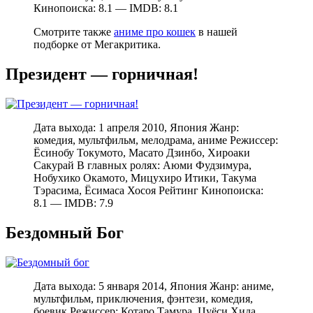
Кинопоиска: 8.1 — IMDB: 8.1
Смотрите также
аниме про кошек
в нашей
подборке от Мегакритика.
Президент — горничная!
Дата выхода: 1 апреля 2010, Япония Жанр:
комедия, мультфильм, мелодрама, аниме Режиссер:
Ёсинобу Токумото, Масато Дзинбо, Хироаки
Сакурай В главных ролях: Аюми Фудзимура,
Нобухико Окамото, Мицухиро Итики, Такума
Тэрасима, Ёсимаса Хосоя Рейтинг Кинопоиска:
8.1 — IMDB: 7.9
Бездомный Бог
Дата выхода: 5 января 2014, Япония Жанр: аниме,
мультфильм, приключения, фэнтези, комедия,
боевик Режиссер: Котаро Тамура, Цуёси Хида,