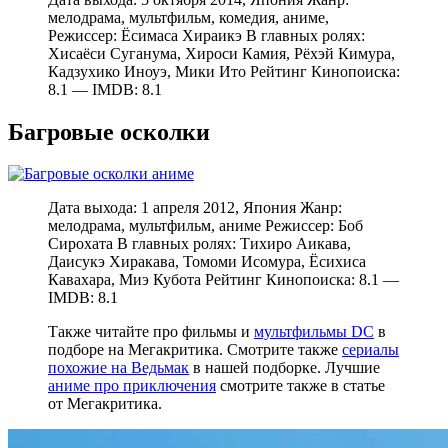
мелодрама, мультфильм, комедия, аниме,
Режиссер: Ёсимаса Хираикэ В главных ролях:
Хисаёси Суганума, Хироси Камия, Рёхэй Кимура,
Кадзухико Иноуэ, Мики Ито Рейтинг Кинопоиска:
8.1 — IMDB: 8.1
Багровые осколки
Дата выхода: 1 апреля 2012, Япония Жанр:
мелодрама, мультфильм, аниме Режиссер: Боб
Сирохата В главных ролях: Тихиро Аикава,
Даисукэ Хиракава, Томоми Исомура, Ёсихиса
Кавахара, Миэ Кубота Рейтинг Кинопоиска: 8.1 —
IMDB: 8.1
Также читайте про фильмы и
мультфильмы DC
в
подборе на Мегакритика. Смотрите также
сериалы
похожие на Ведьмак
в нашей подборке. Лучшие
аниме про приключения
смотрите также в статье
от Мегакритика.