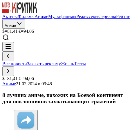
Актеры
Фильмы
Аниме
Мультфильмы
Режиссеры
Сериалы
Рейти
Аниме
$=
81,41
|
€=
94,06
Все новости
Заказать рекламу
Жизнь
Тесты
$=
81,41
|
€=
94,06
Аниме
21.02.2024 в 09:48
8 лучших аниме, похожих на Боевой континент
для поклонников захватывающих сражений