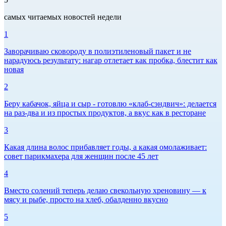
самых читаемых новостей недели
1
Заворачиваю сковороду в полиэтиленовый пакет и не
нарадуюсь результату: нагар отлетает как пробка, блестит как
новая
2
Беру кабачок, яйца и сыр - готовлю «клаб-сэндвич»: делается
на раз-два и из простых продуктов, а вкус как в ресторане
3
Какая длина волос прибавляет годы, а какая омолаживает:
совет парикмахера для женщин после 45 лет
4
Вместо солений теперь делаю свекольную хреновину — к
мясу и рыбе, просто на хлеб, обалденно вкусно
5